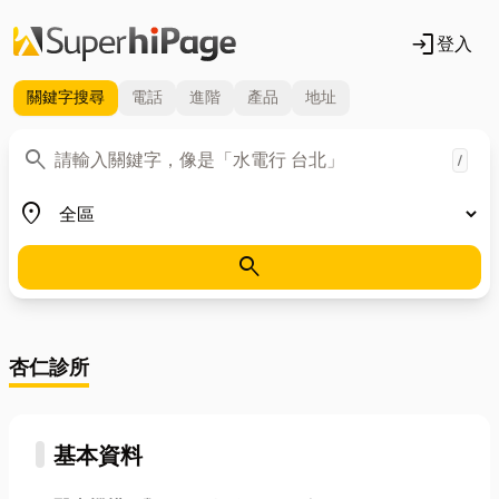
login
登入
關鍵字
搜尋
電話
進階
產品
地址
關鍵字
search
/
地區
place
search
杏仁診所
基本資料