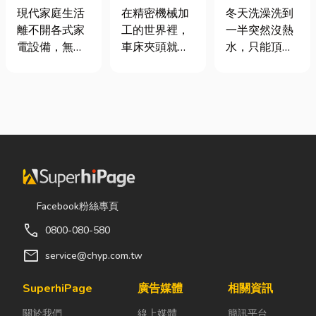
｜冷氣、冰
類、規格挑選
是什麼、費用
現代家庭生活
在精密機械加
冬天洗澡洗到
箱、洗衣機專
與台灣採購推
怎麼算？家庭
離不開各式家
工的世界裡，
一半突然沒熱
業維修
薦完整指南
能源選擇與配
電設備，無論
車床夾頭就像
水，只能頂著
管工程全解析
是炎熱夏季不
是機台的「萬
泡沫跑出去叫
可或缺的冷
能雙手」，負
瓦斯？這是許
氣、保存食材
責緊緊抓牢每
多使用傳統桶
的新鮮冰箱，
一個旋轉切削
裝瓦斯家庭的
還是每天幫助
的工件。然
共同噩夢。隨
清洗衣物的洗
而，當工廠接
著居家生活品
衣機，一旦發
到少量多樣、
質提升，越來
生故障，都可
異形材或精密
越多屋主在老
能嚴重影響日
棒材的訂單
屋翻修或新屋
Facebook粉絲專頁
常生活品質。
時，傳統夾頭
裝潢時，選擇
call
0800-080-580
因此，選擇專
往往需要耗費
規劃天然氣配
業的高雄電器
大量時間拆裝
管工程。到底
mail
service@chyp.com.tw
維修服務，不
與重新校正。
天然氣是什
僅能快速排除
這時，車床子
麼？它跟傳統
SuperhiPage
廣告媒體
相關資訊
問題，更能延
母夾就是讓這
瓦斯行送的桶
關於我們
線上媒體
簡訊平台