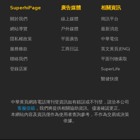
實，門片故障
麼？它跟傳統
兼具美感、機
SuperhiPage
廣告媒體
相關資訊
並不代表一定
瓦斯行送的桶
能與健康的理
關於我們
線上媒體
簡訊平台
要花大錢將整
裝瓦斯有什麼
想生活空間...
扇...
差別？天然瓦
網站導覽
戶外媒體
最新消息
斯...
隱私權政策
平面廣告
中華電信
服務條款
工商日誌
英文黃頁(ENG)
聯絡我們
平面刊物索取
登錄店家
SuperLife
醫健快搜
中華黃頁網路電話簿刊登資訊如有錯誤或不刊登，請洽本公司
客服信箱
，我們將提供相關協助資訊、儘速確認更正。
本網站內容及資訊僅作為使用者查詢參考，不作為交易或決策
依據。