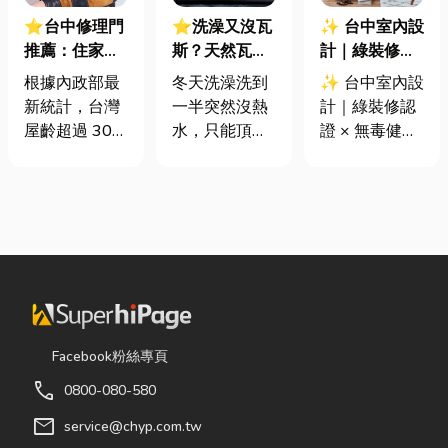
⭐台中修理門
⭐洗澡又沒瓦
✨ 台中室內設
推薦：住家鐵
斯？天然瓦斯
計｜綠裝修認
門卡住、大門
是什麼、費用
證 × 無毒健康
根據內政部最
冬天洗澡洗到
✨ 台中室內設
下垂怎麼辦？
怎麼算？家庭
建材，打造安
新統計，台灣
一半突然沒熱
計｜綠裝修認
維修費用與不
能源選擇與配
全、舒適又有
屋齡超過 30
水，只能頂著
證 × 無毒健康
銹鋼工程一次
管工程全解析
質感的居家空
年的老屋比例
泡沫跑出去叫
建材，打造安
看
間
已經過半。隨
瓦斯？這是許
全、舒適又有
著房屋屋齡增
多使用傳統桶
質感的居家空
加，金屬門窗
裝瓦斯家庭的
間 你知道嗎？
疲勞與結構鏽
共同噩夢。隨
其實一間專業
蝕問題也日漸
著居家生活品
的台中室內設
明顯。許多屋
質提升，越來
計裝修團隊，
主每天回家開
越多屋主在老
不只是提供空
門，都覺得門
屋翻修或新屋
間規劃與裝潢
Facebook粉絲專頁
片重得像在拉
裝潢時，選擇
服務，更是在
call
0800-080-580
拔河，甚至伴
規劃天然氣配
每一個家的誕
隨刺耳的金屬
管工程。到底
生過程中，默
mail
service@chyp.com.tw
摩擦聲。 其
天然氣是什
默為屋主打造