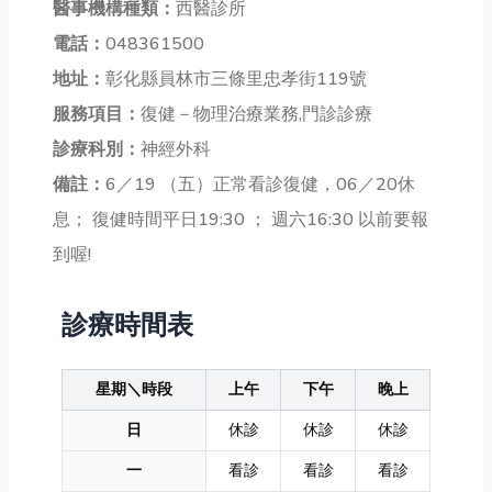
醫事機構種類：
西醫診所
電話：
048361500
地址：
彰化縣員林市三條里忠孝街119號
服務項目：
復健－物理治療業務,門診診療
診療科別：
神經外科
備註：
6／19 （五）正常看診復健，06／20休
息； 復健時間平日19:30 ； 週六16:30 以前要報
到喔!
診療時間表
星期＼時段
上午
下午
晚上
日
休診
休診
休診
一
看診
看診
看診