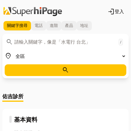
login
登入
關鍵字
搜尋
電話
進階
產品
地址
關鍵字
search
/
地區
place
search
佑吉診所
基本資料