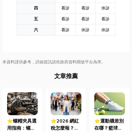
四
看診
看診
休診
五
看診
看診
看診
六
看診
休診
休診
本資料謹供參考，詳細資訊請依政府資料開放平台為準。
文章推薦
⭐螺帽夾具選
⭐2026 網紅
⭐運動襪差別
用指南：螺母
稅怎麼報？一
在哪？籃球、