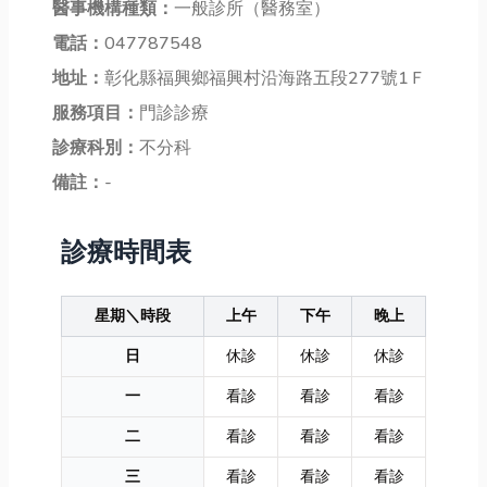
醫事機構種類：
一般診所（醫務室）
電話：
047787548
地址：
彰化縣福興鄉福興村沿海路五段277號1Ｆ
服務項目：
門診診療
診療科別：
不分科
備註：
-
診療時間表
星期＼時段
上午
下午
晚上
日
休診
休診
休診
一
看診
看診
看診
二
看診
看診
看診
三
看診
看診
看診