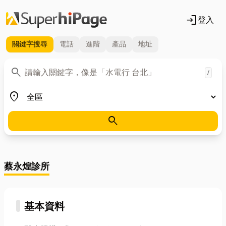
login
登入
關鍵字
搜尋
電話
進階
產品
地址
關鍵字
search
/
地區
place
search
蔡永煌診所
基本資料