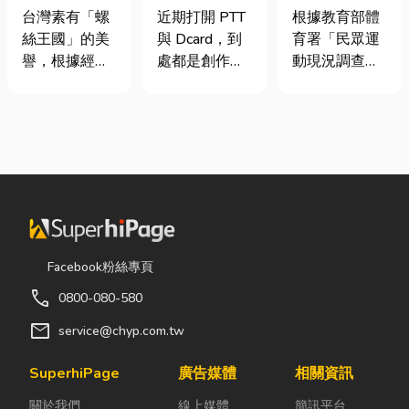
挾具頻繁耗
篇看懂課稅門
慢跑、排球襪
台灣素有「螺
近期打開 PTT
根據教育部體
損？3大關鍵
檻、追溯年限
挑選全攻略，
絲王國」的美
與 Dcard，到
育署「民眾運
提升扣件成型
與合法節稅，
穿對了運動不
譽，根據經濟
處都是創作者
動現況調查」
良率與壽命
文末加碼會計/
傷腳！
部統計處與海
收到國稅局輔
顯示，台灣規
記帳士推薦
關進出口最新
導函的焦慮討
律運動人口比
數據顯示，台
論。其實，大
例已突破三成
灣扣件年出口
家常說的「網
五，其中慢跑
額高達 42.1
紅稅」不是一
與各類球類運
億美元，其中
種新創的獨立
動正是熱門選
螺帽（HS
稅目，而是政
擇。許多人在
731816）產
府針對網路數
配備上毫不惜
品即占總出口
位收入落實的
重金，購買
Facebook粉絲專頁
比重逾 20%。
課稅機制。 網
三、四千元的
call
0800-080-580
在面對全球客
紅稅是指個人
頂級籃球鞋或
戶對扣件精度
或經營團隊透
專業路跑鞋，
mail
service@chyp.com.tw
與耐用度要求
過網路平台
卻習慣性隨手
日益嚴苛的趨
（如
抓一雙幾十元
SuperhiPage
廣告媒體
相關資訊
勢下，扣件成
YouTube、
的普通棉襪就
關於我們
線上媒體
簡訊平台