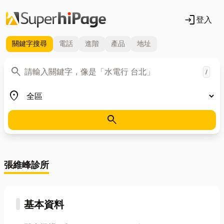
login
登入
關鍵字
搜尋
電話
進階
產品
地址
關鍵字
search
/
地區
place
search
張維峰診所
基本資料