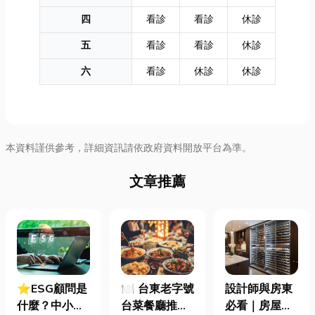
四
看診
看診
休診
五
看診
看診
休診
六
看診
休診
休診
本資料謹供參考，詳細資訊請依政府資料開放平台為準。
文章推薦
⭐ESG顧問是
🍽️ 台東老字號
設計師與房東
什麼？中小企
台菜餐廳推薦
必看｜房屋濕