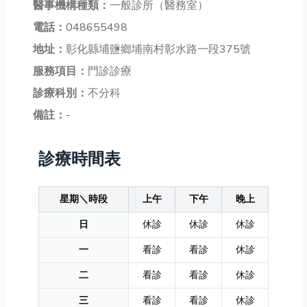
醫事機構種類：
一般診所（醫務室）
電話：
048655498
地址：
彰化縣埔鹽鄉埔南村彰水路一段375號
服務項目：
門診診療
診療科別：
不分科
備註：
-
診療時間表
星期＼時段
上午
下午
晚上
日
休診
休診
休診
一
看診
看診
休診
二
看診
看診
休診
三
看診
看診
休診