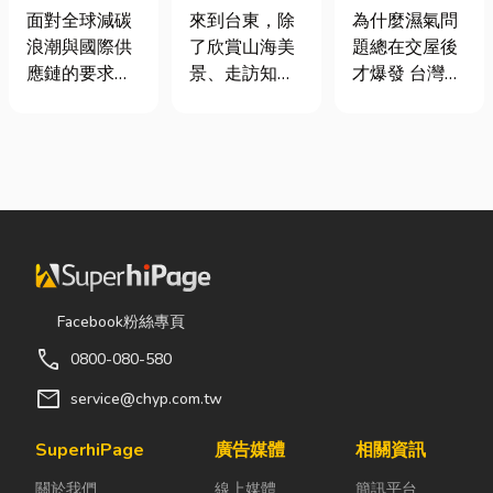
業挑選四大永
｜在地人聚餐
氣重怎麼辦？
面對全球減碳
來到台東，除
為什麼濕氣問
續顧問服務的
首選，經典合
全屋除濕機＋
浪潮與國際供
了欣賞山海美
題總在交屋後
實用指南
菜一次滿足
全熱交換器整
應鏈的要求，
景、走訪知名
才爆發 台灣氣
合安裝|提升居
許多台灣中小
景點之外，品
候潮濕，尤其
住品質與續租
企業主紛紛收
嚐在地台菜也
新成屋、裝潢
率
到來自品牌客
是旅程中不可
完工後密閉性
戶的調查表，
錯過的一環。
提高，若沒有
要求提供「碳
相較於一般小
同步規劃空氣
盤查數據」或
吃店，老字號
與濕度管理，
「永續報告
台菜餐廳更能
濕氣會躲進看
書」。這讓不
展現台東的人
不到的地方持
少傳產老闆感
情味與飲食文
續發酵。常見
Facebook粉絲專頁
到焦慮：「到
化。無論是家
的三種場景：
call
0800-080-580
底 ESG 永續是
庭聚餐、朋友
更衣間、衣帽
什麼？我們公
聚會、公司聚
間： 精品包、
mail
service@chyp.com.tw
司規模不大，
餐，或是旅遊
皮件、酒類收
真的需要找
團體用餐，都
藏最怕潮濕，
SuperhiPage
廣告媒體
相關資訊
ESG 顧問
能享受到豐盛
濕度控制不
關於我們
線上媒體
簡訊平台