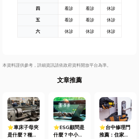
四
看診
看診
休診
五
看診
看診
休診
六
休診
休診
休診
本資料謹供參考，詳細資訊請依政府資料開放平台為準。
文章推薦
⭐車床子母夾
⭐ESG顧問是
⭐台中修理門
是什麼？種
什麼？中小企
推薦：住家鐵