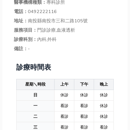
醫事機構種類：
專科診所
電話：
0492222116
地址：
南投縣南投市三和二路105號
服務項目：
門診診療,血液透析
診療科別：
內科,外科
備註：
-
診療時間表
星期＼時段
上午
下午
晚上
日
休診
休診
休診
一
看診
看診
休診
二
看診
看診
休診
三
看診
看診
看診