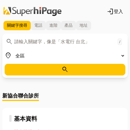
login
登入
關鍵字
搜尋
電話
進階
產品
地址
關鍵字
search
/
地區
place
search
新協合聯合診所
基本資料