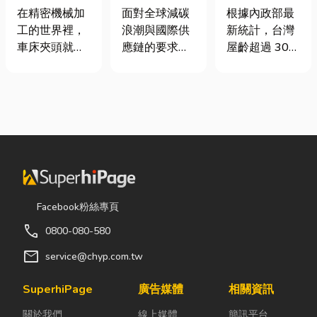
類、規格挑選
業挑選四大永
門卡住、大門
在精密機械加
面對全球減碳
根據內政部最
與台灣採購推
續顧問服務的
下垂怎麼辦？
工的世界裡，
浪潮與國際供
新統計，台灣
薦完整指南
實用指南
維修費用與不
車床夾頭就像
應鏈的要求，
屋齡超過 30
銹鋼工程一次
是機台的「萬
許多台灣中小
年的老屋比例
看
能雙手」，負
企業主紛紛收
已經過半。隨
責緊緊抓牢每
到來自品牌客
著房屋屋齡增
一個旋轉切削
戶的調查表，
加，金屬門窗
的工件。然
要求提供「碳
疲勞與結構鏽
而，當工廠接
盤查數據」或
蝕問題也日漸
到少量多樣、
「永續報告
明顯。許多屋
異形材或精密
書」。這讓不
主每天回家開
棒材的訂單
少傳產老闆感
門，都覺得門
Facebook粉絲專頁
時，傳統夾頭
到焦慮：「到
片重得像在拉
call
0800-080-580
往往需要耗費
底 ESG 永續是
拔河，甚至伴
大量時間拆裝
什麼？我們公
隨刺耳的金屬
mail
service@chyp.com.tw
與重新校正。
司規模不大，
摩擦聲。 其
這時，車床子
真的需要找
實，門片故障
SuperhiPage
廣告媒體
相關資訊
母夾就是讓這
ESG 顧問
並不代表一定
關於我們
線上媒體
簡訊平台