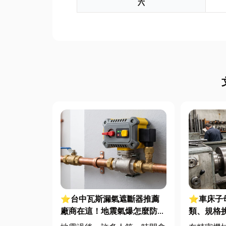
六
⭐台中瓦斯漏氣遮斷器推薦
⭐車床子
廠商在這！地震氣爆怎麼防？
類、規格
警報器與遮斷器差異、補助條
完整指南