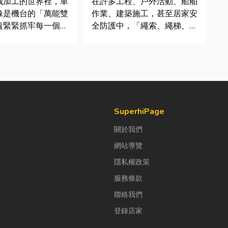
械加工的世界裡，車
在許多工程、戶外活動、船舶
像是機台的「萬能雙
作業、建築施工，甚至居家安
責緊緊抓牢每一個旋
全防護中，「繩索、繩梯、安
工件。然而，當工廠
全網」其實都是非常重要卻常
多樣、異形材或精密
被忽略的設備。很多人以為繩
單時，傳統夾頭往往
子只是拿來綁東西，但其實在
大量時間拆裝與重新
專業領域中，繩索不只是工
時，車床子母夾就是
具，更關係到安全、效率與作
能快速更換「專屬工
業品質。一條好的繩索，必須
具備高強...
SuperhiPage
關於我們
網站導覽
隱私權政策
服務條款
聯絡我們
登錄店家