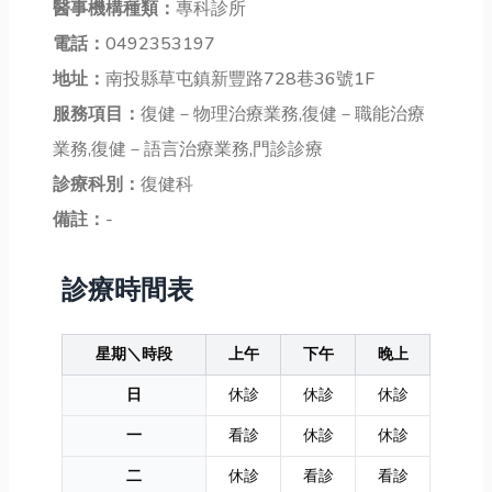
醫事機構種類：
專科診所
電話：
0492353197
地址：
南投縣草屯鎮新豐路728巷36號1F
服務項目：
復健－物理治療業務,復健－職能治療
業務,復健－語言治療業務,門診診療
診療科別：
復健科
備註：
-
診療時間表
星期＼時段
上午
下午
晚上
日
休診
休診
休診
一
看診
休診
休診
二
休診
看診
看診