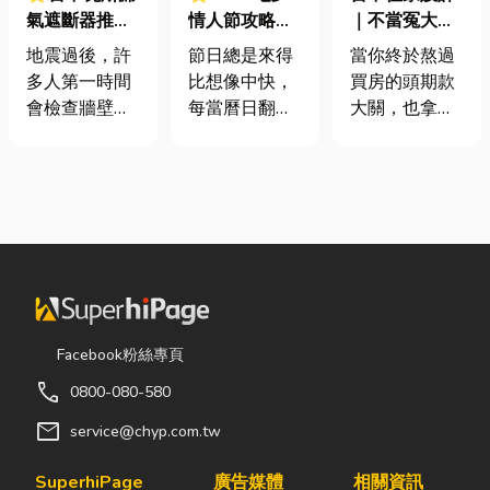
氣遮斷器推薦
情人節攻略！
｜不當冤大
廠商在這！地
七夕送什麼不
頭！教你新家
地震過後，許
節日總是來得
當你終於熬過
震氣爆怎麼
踩雷？限定甜
該如何聰明裝
多人第一時間
比想像中快，
買房的頭期款
防？警報器與
點哪裡買？台
潢！
會檢查牆壁裂
每當曆日翻到
大關，也拿到
遮斷器差異、
中甜點推薦一
痕或家電，卻
下半年，不少
了鑰匙，終於
補助條件及挑
次看！
往往忽略了藏
人便開始想
站在空蕩蕩的
選全攻略
在牆角、廚房
「七夕情人節
客廳裡時，腦
後方的瓦斯管
是什麼時
海中是不是已
線。日前日本
候？」、「七
經浮現各種美
熊本永旺夢樂
夕情人節禮物
好畫面；在這
城在地震後引
該買什
裡在放一座雙
發嚴重氣爆，
麼？」。相較
人沙發、落地
正是因為震波
於西洋情人
窗前要放一株
Facebook粉絲專頁
拉扯導致瓦斯
節，七夕充滿
綠植以及要在
call
0800-080-580
管線受損、氣
了東方的浪漫
用餐區放一個
體微量外洩所
色彩與儀式
充滿儀式感的
mail
service@chyp.com.tw
致。當瓦斯默
感。然而，隨
吧台。 但得先
默充斥在空間
著生活節奏加
等一下！在踩
SuperhiPage
廣告媒體
相關資訊