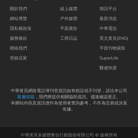
中，哪怕只是
快，不少人常
進裝潢這個水
關於我們
線上媒體
簡訊平台
一絲靜電或按
因工作繁忙而
很深的領域之
下開關的火
忘記節日，或
前，很多...
網站導覽
戶外媒體
最新消息
花...
是苦惱於「七
隱私權政策
平面廣告
中華電信
夕情...
服務條款
工商日誌
英文黃頁(ENG)
聯絡我們
平面刊物索取
登錄店家
SuperLife
醫健快搜
中華黃頁網路電話簿刊登資訊如有錯誤或不刊登，請洽本公司
客服信箱
，我們將提供相關協助資訊、儘速確認更正。
本網站內容及資訊僅作為使用者查詢參考，不作為交易或決策
依據。
中華黃頁多媒體整合行銷股份有限公司 © 版權所有