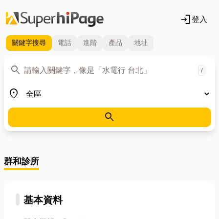
login
登入
關鍵字
搜尋
電話
進階
產品
地址
關鍵字
search
/
地區
place
search
群和診所
基本資料