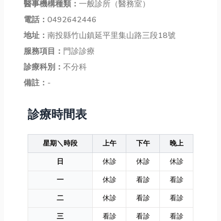
醫事機構種類：
一般診所（醫務室）
電話：
0492642446
地址：
南投縣竹山鎮延平里集山路三段18號
服務項目：
門診診療
診療科別：
不分科
備註：
-
診療時間表
星期＼時段
上午
下午
晚上
日
休診
休診
休診
一
休診
看診
看診
二
休診
看診
看診
三
看診
看診
看診