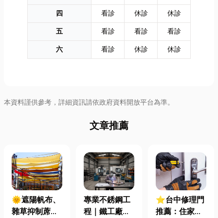
四
看診
休診
休診
五
看診
看診
看診
六
看診
休診
休診
本資料謹供參考，詳細資訊請依政府資料開放平台為準。
文章推薦
專業不銹鋼工
🌞遮陽帆布、
⭐台中修理門
程｜鐵工廠直
雜草抑制蓆怎
推薦：住家鐵