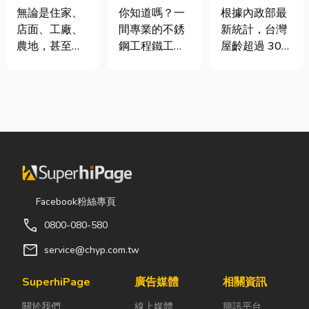
營 × 客製化設
麼選？一次了
門卡住、大門
你知道嗎？一
無論是住家、
根據內政部最
計、製造、安
解帆布的多元
下垂怎麼辦？
間專業的不銹
店面、工廠、
新統計，台灣
裝
用途，打造舒
維修費用與不
鋼工程鐵工
農地，甚至是
屋齡超過 30
適又耐用的生
銹鋼工程一次
廠，不只是提
戶外活動空
年的老屋比例
活與工作空間
看
供製造、安裝
間，只要長時
已經過半。隨
與施工服務，
間暴露在陽
著房屋屋齡增
更能協助各類
光、風雨或灰
加，金屬門窗
門片修理及鐵
塵之下，都會
疲勞與結構鏽
件維修需求。
面臨不少困
蝕問題也日漸
從前期丈量、
擾。夏天太陽
明顯。許多屋
客製化設計、
直曬，不僅讓
主每天回家開
工廠製作到現
室內外溫度快
門，都覺得門
Facebook粉絲專頁
場安裝，每一
速升高，也容
片重得像在拉
call
0800-080-580
道流程都由專
易讓設備、車
拔河，甚至伴
業團隊嚴格把
輛、農作物受
隨刺耳的金屬
mail
service@chyp.com.tw
關，兼顧安全
到影響；到了
摩擦聲。 其
性、耐用性與
雨季，又得擔
實，門片故障
SuperhiPage
廣告媒體
相關資訊
整體美觀，打
心積水、潮濕
並不代表一定
關於我們
線上媒體
簡訊平台