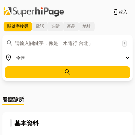
login
登入
關鍵字
搜尋
電話
進階
產品
地址
關鍵字
search
/
地區
place
search
春臨診所
基本資料