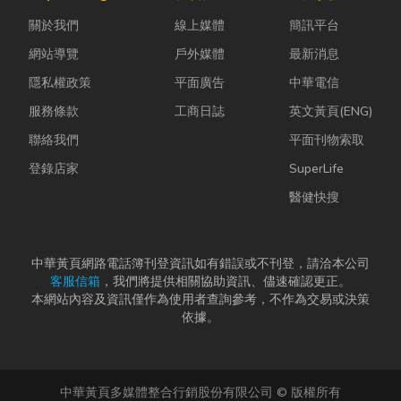
的提升，台灣
的普通棉襪就
母夾就是讓這
關於我們
線上媒體
簡訊平台
香品產業也持
上場。 「運動
雙手能快速更
續轉型，從...
鞋就像...
換「專屬工
網站導覽
戶外媒體
最新消息
具」的...
隱私權政策
平面廣告
中華電信
服務條款
工商日誌
英文黃頁(ENG)
聯絡我們
平面刊物索取
登錄店家
SuperLife
醫健快搜
中華黃頁網路電話簿刊登資訊如有錯誤或不刊登，請洽本公司
客服信箱
，我們將提供相關協助資訊、儘速確認更正。
本網站內容及資訊僅作為使用者查詢參考，不作為交易或決策
依據。
中華黃頁多媒體整合行銷股份有限公司 © 版權所有