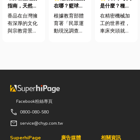
指南，天然香
在哪？籃球、
是什麼？種
材打造純淨香
慢跑、排球襪
類、規格挑選
香品在台灣擁
根據教育部體
在精密機械加
氣，一次了解
挑選全攻略，
與台灣採購推
有深厚的文化
育署「民眾運
工的世界裡，
天然低煙香品
穿對了運動不
薦完整指南
與宗教背景，
動現況調查」
車床夾頭就像
特色
傷腳！
長期應用於祭
顯示，台灣規
是機台的「萬
祀、祈福、敬
律運動人口比
能雙手」，負
神、敬祖及各
例已突破三成
責緊緊抓牢每
類民俗活動。
五，其中慢跑
一個旋轉切削
隨著佛教、道
與各類球類運
的工件。然
教及民間信仰
動正是熱門選
而，當工廠接
的發展，香品
擇。許多人在
到少量多樣、
逐漸成為寺
配備上毫不惜
異形材或精密
廟、宮廟與家
重金，購買
棒材的訂單
Facebook粉絲專頁
庭祭拜中不可
三、四千元的
時，傳統夾頭
call
0800-080-580
或缺的重要用
頂級籃球鞋或
往往需要耗費
品。 近年來，
專業路跑鞋，
大量時間拆裝
mail
service@chyp.com.tw
隨著民眾對健
卻習慣性隨手
與重新校正。
康與環保意識
抓一雙幾十元
這時，車床子
SuperhiPage
廣告媒體
相關資訊