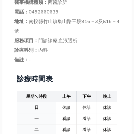
醫事機構種類：
西醫診所
電話：
0492660639
地址：
南投縣竹山鎮集山路三段816－3及816－4
號
服務項目：
門診診療,血液透析
診療科別：
內科
備註：
-
診療時間表
星期＼時段
上午
下午
晚上
日
休診
休診
休診
一
看診
看診
休診
二
看診
看診
休診