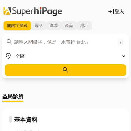
login
登入
關鍵字
搜尋
電話
進階
產品
地址
關鍵字
search
/
地區
place
search
益民診所
基本資料