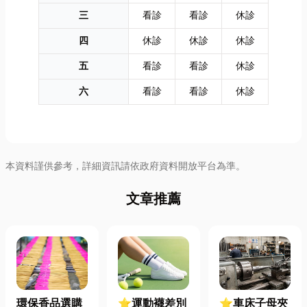
三
看診
看診
休診
四
休診
休診
休診
五
看診
看診
休診
六
看診
看診
休診
本資料謹供參考，詳細資訊請依政府資料開放平台為準。
文章推薦
環保香品選購
⭐運動襪差別
⭐車床子母夾