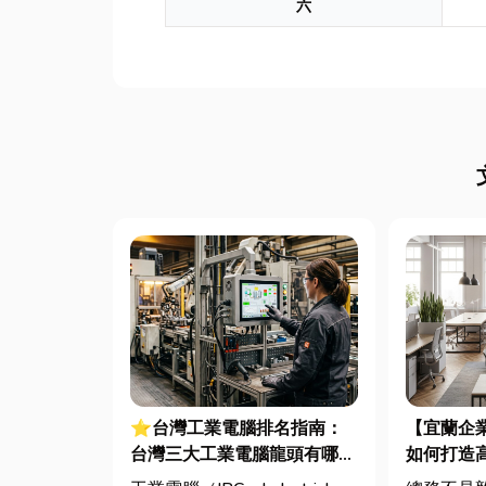
六
⭐台灣工業電腦排名指南：
【宜蘭企
台灣三大工業電腦龍頭有哪
如何打造
些？工廠採購與品牌選型全解
桌椅、系