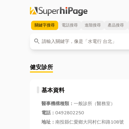
關鍵字
搜尋
電話
搜尋
進階
搜尋
產品
搜尋
關鍵字
search
健安診所
基本資料
醫事機構種類：
一般診所（醫務室）
電話：
0492802250
地址：
南投縣仁愛鄉大同村仁和路108號