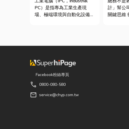
工業電腦（IPC，Industrial
總務不是
析
鍵！
PC）是指專為工業生產現
計」幫公
場、極端環境與自動化設備所
關鍵思維 很多公司編列預算
設計的硬體運算平台。 許多
或規劃辦
製造業業主在導入自動化或升
只要在缺
級智慧工廠時，常想著先用一
麼」就好
般的家用或商用桌機湊合。然
往花了大
而，一般桌機無法應付高塵、
連連。其
高溫、連續震動...
是一門幫
正厲害...
Facebook粉絲專頁
call
0800-080-580
mail
service@chyp.com.tw