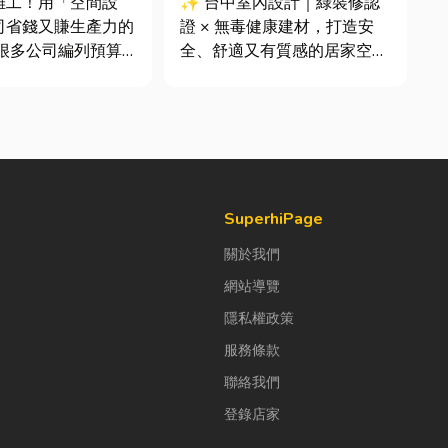
雜工！用「空間設
✨ 台中室內設計｜綠裝修認
司省錢又賺生產力的
證 × 無毒健康建材，打造安
全、舒適又有質感的居家空間
公室時，常覺得總務
你知道嗎？其實一間專業的台
東西時「壞什麼補什
中室內設計裝修團隊，不只是
，但這種傳統做法往
提供空間規劃與裝潢服務，更
錢，卻換來員工抱怨
是在每一個家的誕生過程中，
實，辦公室空間設計
默默為屋主打造兼具美感、機
公司賺錢的戰略！真
能與健康的理想生活空間...
SuperhiPage
關於我們
網站導覽
隱私權政策
服務條款
聯絡我們
登錄店家