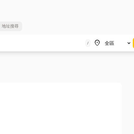
地址
搜尋
地區
place
/