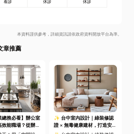
看診
休診
休診
本資料謹供參考，詳細資訊請依政府資料開放平台為準。
文章推薦
業總務必看】辦公室
✨ 台中室內設計｜綠裝修認
高效能職場？從辦公
證 × 無毒健康建材，打造安
統屏風到空間設計關
全、舒適又有質感的居家空間