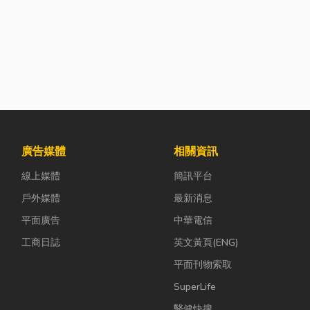
廣告媒體
相關資訊
線上媒體
簡訊平台
戶外媒體
最新消息
平面廣告
中華電信
工商日誌
英文黃頁(ENG)
平面刊物索取
SuperLife
醫健快搜