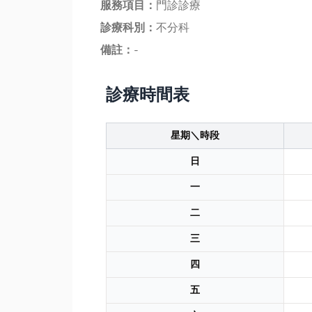
服務項目：
門診診療
診療科別：
不分科
備註：
-
診療時間表
星期＼時段
日
一
二
三
四
五