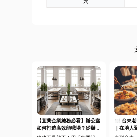
六
【宜蘭企業總務必看】辦公室
🍽️ 台
如何打造高效能職場？從辦公
｜在地人
桌椅、系統屏風到空間設計關
一次滿足