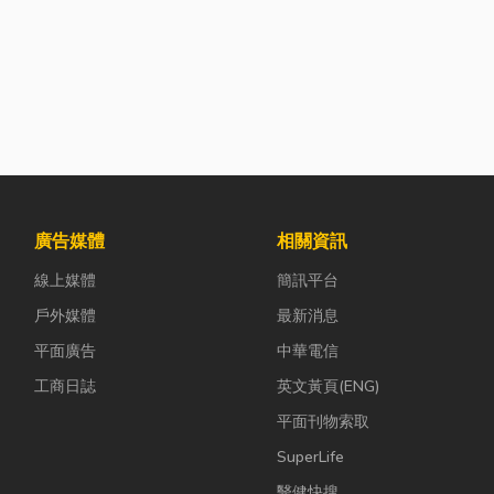
廣告媒體
相關資訊
線上媒體
簡訊平台
戶外媒體
最新消息
平面廣告
中華電信
工商日誌
英文黃頁(ENG)
平面刊物索取
SuperLife
醫健快搜