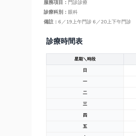
服務項目：
門診診療
診療科別：
眼科
備註：
6／19上午門診 6／20上下午門診
診療時間表
星期＼時段
日
一
二
三
四
五