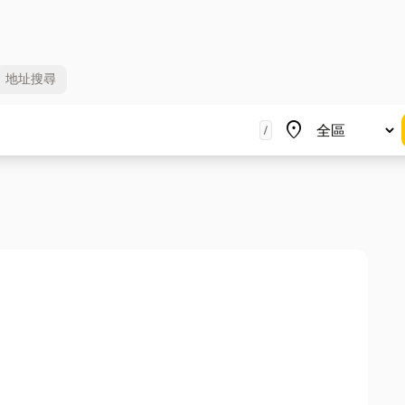
地址
搜尋
地區
place
/