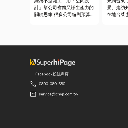
總務不是雜工！用「空間設
來到台東
鍵！
計」幫公司省錢又賺生產力的
景、走訪
關鍵思維 很多公司編列預算
在地台菜
或規劃辦公室時，常覺得總務
的一環。 相較於一般小吃
只要在缺東西時「壞什麼補什
店，老字
麼」就好，但這種傳統做法往
台東的人
往花了大錢，卻換來員工抱怨
論是家庭
連連。其實，辦公室空間設計
司聚餐，
是一門幫公司賺錢的戰略！真
都能享受
正厲害...
色的...
Facebook粉絲專頁
call
0800-080-580
mail
service@chyp.com.tw