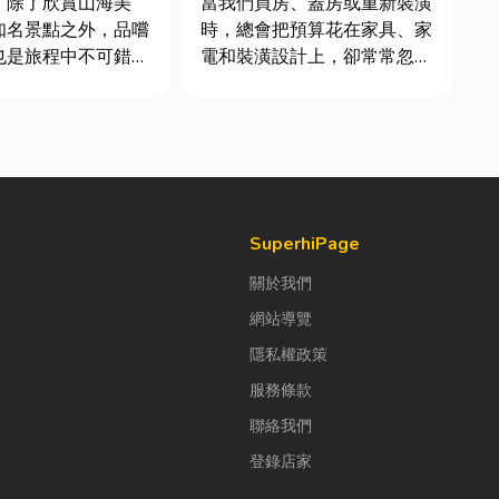
，除了欣賞山海美
當我們買房、蓋房或重新裝潢
知名景點之外，品嚐
時，總會把預算花在家具、家
也是旅程中不可錯過
電和裝潢設計上，卻常常忽略
了每天都在使用的「門窗」。
號台菜餐廳更能展現
其實，一扇好的門窗不只是遮
情味與飲食文化。無
風避雨而已，更影響著居家安
聚餐、朋友聚會、公
全、採光、通風與生活品質。
或是旅遊團體用餐，
尤其台灣氣候潮濕多雨，選擇
到豐盛又充滿在地特
耐用又美觀的門窗產品，更是
打...
SuperhiPage
關於我們
網站導覽
隱私權政策
服務條款
聯絡我們
登錄店家