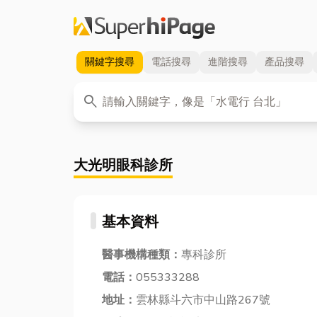
關鍵字
搜尋
電話
搜尋
進階
搜尋
產品
搜尋
關鍵字
search
大光明眼科診所
基本資料
醫事機構種類：
專科診所
電話：
055333288
地址：
雲林縣斗六市中山路267號