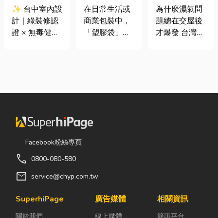
證 × 無毒健康
質、用途與耐
氣重怎麼辦？
✨ 台中室內設
在日常生活或
為什麼濕氣問
建材，打造安
重度一次看懂
全屋除濕機＋
計｜綠裝修認
商業包裝中，
題總在交屋後
全、舒適又有
全熱交換器整
證 × 無毒健康
「塑膠袋」與
才爆發 台灣氣
質感的居家空
合安裝|提升居
建材，打造安
「手提袋」幾
候潮濕，尤其
間
住品質與續租
全、舒適又有
乎隨處可見。
新成屋、裝潢
率
質感的居家空
看起來只是簡
完工後密閉性
間 你知道嗎？
單的包裝工
提高，若沒有
其實一間專業
具，但實際上
同步規劃空氣
的台中室內設
在材質、承重
與濕度管理，
計裝修團隊，
能力與使用場
濕氣會躲進看
不只是提供空
景上，其實差
不到的地方持
間規劃與裝潢
異非常大。如
續發酵。常見
Facebook粉絲專頁
服務，更是在
果選錯，不只
的三種場景：
call
0800-080-580
每一個家的誕
影響使用便利
更衣間、衣帽
生過程中，默
性，還可能造
間： 精品包、
mail
service@chyp.com.tw
默為屋主打造
成成本浪費或
皮件、酒類收
兼具美感、機
商品損壞。 這
藏最怕潮濕，
SuperhiPage
廣告媒體
相關資訊
能與健康的理
篇文章帶你一
濕度控制不
關於我們
線上媒體
簡訊平台