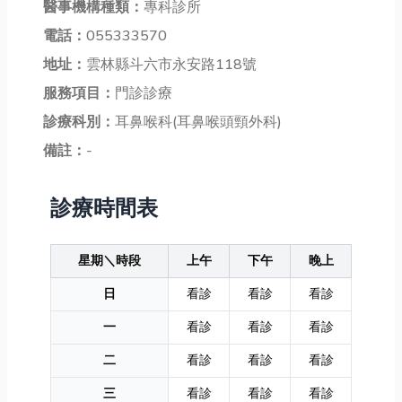
醫事機構種類：
專科診所
電話：
055333570
地址：
雲林縣斗六市永安路118號
服務項目：
門診診療
診療科別：
耳鼻喉科(耳鼻喉頭頸外科)
備註：
-
診療時間表
星期＼時段
上午
下午
晚上
日
看診
看診
看診
一
看診
看診
看診
二
看診
看診
看診
三
看診
看診
看診