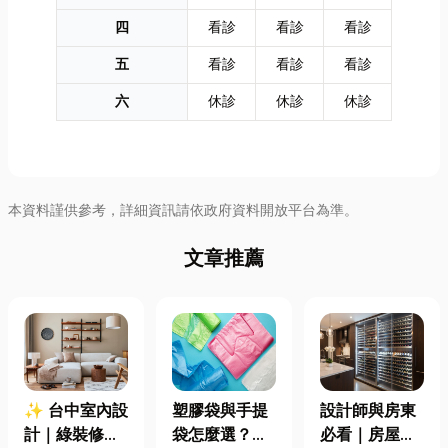
四
看診
看診
看診
五
看診
看診
看診
六
休診
休診
休診
本資料謹供參考，詳細資訊請依政府資料開放平台為準。
文章推薦
✨ 台中室內設
塑膠袋與手提
設計師與房東
計｜綠裝修認
袋怎麼選？材
必看｜房屋濕