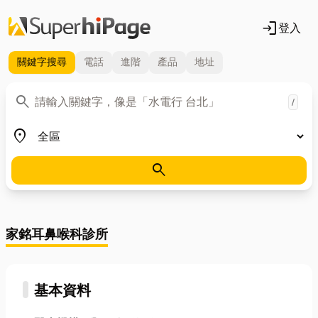
login
登入
關鍵字
搜尋
電話
進階
產品
地址
關鍵字
search
/
地區
place
search
家銘耳鼻喉科診所
基本資料