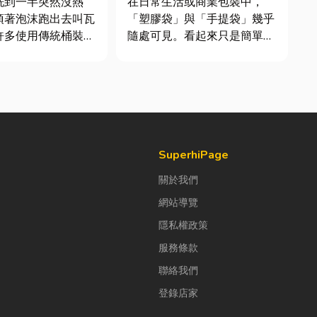
洗到一半突然沒熱
在日常生活或商業包裝中，
頂著泡沫跑出去叫瓦
「塑膠袋」與「手提袋」幾乎
許多使用傳統桶裝瓦
隨處可見。看起來只是簡單的
共同噩夢。隨著居家
包裝工具，但實際上在材質、
提升，越來越多屋主
承重能力與使用場景上，其實
修或新屋裝潢時，選
差異非常大。如果選錯，不只
然氣配管工程。到底
影響使用便利性，還可能造成
什麼？它跟傳統瓦斯
成本浪費或商品損壞。 這篇
裝瓦斯有什麼差別？
文章帶你一次搞懂塑膠袋與手
提袋的...
SuperhiPage
關於我們
網站導覽
隱私權政策
服務條款
聯絡我們
登錄店家