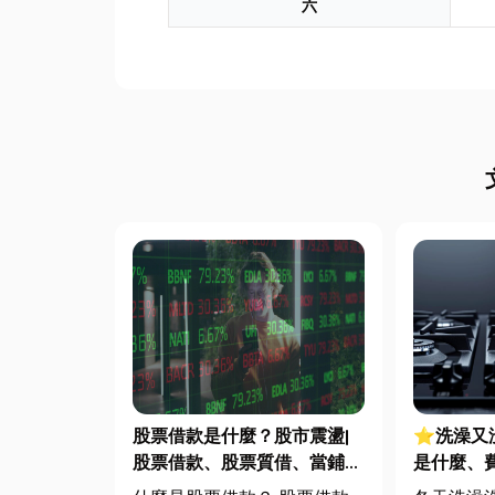
六
股票借款是什麼？股市震盪|
⭐洗澡又
股票借款、股票質借、當鋪借
是什麼、
款完整比較
源選擇與