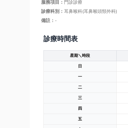
服務項目：
門診診療
診療科別：
耳鼻喉科(耳鼻喉頭頸外科)
備註：
-
診療時間表
星期＼時段
日
一
二
三
四
五