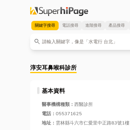
關鍵字
搜尋
電話
搜尋
進階
搜尋
產品
搜尋
關鍵字
search
淳安耳鼻喉科診所
基本資料
醫事機構種類：
西醫診所
電話：
055371625
地址：
雲林縣斗六市仁愛里中正路83號1樓