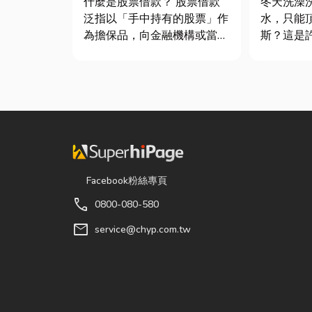
什麼是股票借款？ 股票借款
冬天洗澡
泛指以「手中持有的股票」作
水，只能
為擔保品，向金融機構或當舖
斯？這是
借出現金的融資方式，讓投資
斯家庭的
人不必賣出股票，就能取得資
生活品質
金應急，同時保留未來股價上
在老屋翻
漲的獲利空間。依承作單位不
擇規劃天
同，主要可分為證券公司的股
天然氣是
票質借、銀行的有價證券貸
行送的桶
款，以...
天然瓦斯...
Facebook粉絲專頁
call
0800-080-580
mail
service@chyp.com.tw