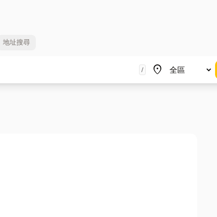
地址
搜尋
地區
place
/