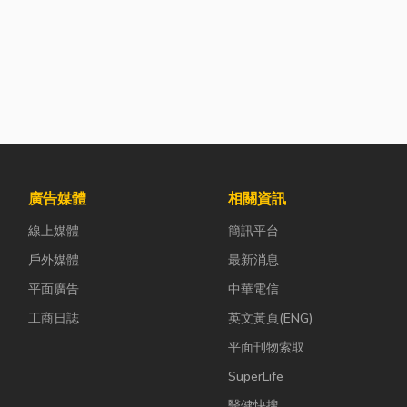
廣告媒體
相關資訊
線上媒體
簡訊平台
戶外媒體
最新消息
平面廣告
中華電信
工商日誌
英文黃頁(ENG)
平面刊物索取
SuperLife
醫健快搜