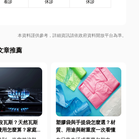
看診
休診
休診
本資料謹供參考，詳細資訊請依政府資料開放平台為準。
文章推薦
沒瓦斯？天然瓦斯
塑膠袋與手提袋怎麼選？材
費用怎麼算？家庭能
質、用途與耐重度一次看懂
配管工程全解析