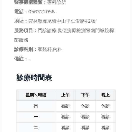
醫事機構種類：
專科診所
電話：
056322058
地址：
雲林縣虎尾鎮中山里仁愛路42號
服務項目：
門診診療,糞便抗原檢測胃幽門螺旋桿
菌服務
診療科別：
家醫科,內科
備註：
-
診療時間表
星期＼時段
上午
下午
晚上
日
看診
休診
休診
一
看診
看診
看診
二
看診
看診
看診