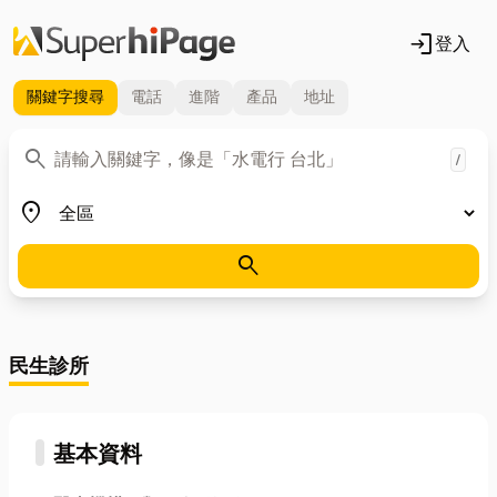
login
登入
關鍵字
搜尋
電話
進階
產品
地址
關鍵字
search
/
地區
place
search
民生診所
基本資料