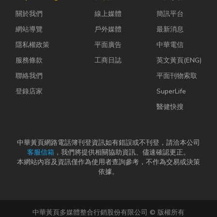
蚋或其他害蟲
中，哪怕只是
快，不少人常
關於我們
線上媒體
簡訊平台
藏匿，不僅影
一絲靜電或按
因工作繁忙而
響環境整潔，
下開關的火
忘記節日，或
網站導覽
戶外媒體
最新消息
更可能...
花...
是苦惱於「七
隱私權政策
平面廣告
中華電信
夕情...
服務條款
工商日誌
英文黃頁(ENG)
聯絡我們
平面刊物索取
登錄店家
SuperLife
醫健快搜
中華黃頁網路電話簿刊登資訊如有錯誤或不刊登，請洽本公司
客服信箱
，我們將提供相關協助資訊、儘速確認更正。
本網站內容及資訊僅作為使用者查詢參考，不作為交易或決策
依據。
中華黃頁多媒體整合行銷股份有限公司 © 版權所有