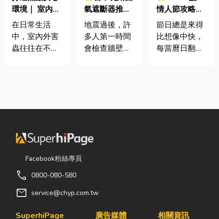
環境｜ 室內外
氣遮斷器推薦
情人節攻略！
害蟲防治全攻
廠商在這！地
七夕送什麼不
在日常生活
地震過後，許
節日總是來得
略
震氣爆怎麼
踩雷？限定甜
中，室內外害
多人第一時間
比想像中快，
防？警報器與
點哪裡買？台
蟲往往在不知
會檢查牆壁裂
每當曆日翻到
遮斷器差異、
中甜點推薦一
不覺中影響著
痕或家電，卻
下半年，不少
補助條件及挑
次看！
居家環境與生
往往忽略了藏
人便開始想
選全攻略
活品質。廚房
在牆角、廚房
「七夕情人節
裡若有食物殘
後方的瓦斯管
是什麼時
渣或積水，容
線。日前日本
候？」、「七
易吸引蟑螂、
熊本永旺夢樂
夕情人節禮物
螞蟻前來覓
城在地震後引
該買什
食；陽台、庭
發嚴重氣爆，
麼？」。相較
院若有積水，
正是因為震波
於西洋情人
Facebook粉絲專頁
則可能成為蚊
拉扯導致瓦斯
節，七夕充滿
call
0800-080-580
蟲孳生的溫
管線受損、氣
了東方的浪漫
床。潮濕陰暗
體微量外洩所
色彩與儀式
mail
service@chyp.com.tw
的角落也可能
致。當瓦斯默
感。然而，隨
吸引白蟻、蛾
默充斥在空間
著生活節奏加
SuperhiPage
廣告媒體
相關資訊