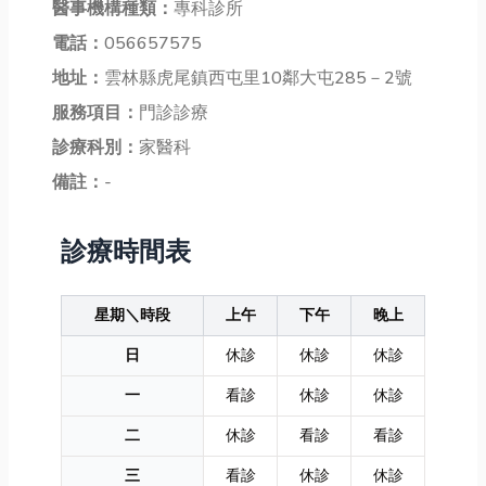
醫事機構種類：
專科診所
電話：
056657575
地址：
雲林縣虎尾鎮西屯里10鄰大屯285－2號
服務項目：
門診診療
診療科別：
家醫科
備註：
-
診療時間表
星期＼時段
上午
下午
晚上
日
休診
休診
休診
一
看診
休診
休診
二
休診
看診
看診
三
看診
休診
休診