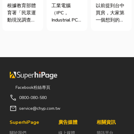
慢跑、排球襪
台灣三大工業
期＋台積電效
根據教育部體
工業電腦
以前提到台中
挑選全攻略，
電腦龍頭有哪
應發酵，現在
育署「民眾運
（IPC，
買房，大家第
穿對了運動不
些？工廠採購
很多人開始看
動現況調查」
Industrial PC）
一個想到的大
傷腳！
與品牌選型全
海線
顯示，台灣規
是指專為工業
多是七期、水
解析
律運動人口比
生產現場、極
湳或北屯。 但
例已突破三成
端環境與自動
這幾年真正默
五，其中慢跑
化設備所設計
默崛起、討論
與各類球類運
的硬體運算平
度越來越高
動正是熱門選
台。 許多製造
的，其實是
擇。許多人在
業業主在導入
「沙鹿」。 很
配備上毫不惜
自動化或升級
多人實際到沙
重金，購買
智慧工廠時，
鹿走一趟後才
Facebook粉絲專頁
三、四千元的
常想著先用一
發現： 現在的
call
0800-080-580
頂級籃球鞋或
般的家用或商
沙鹿，真的和
專業路跑鞋，
用桌機湊合。
以前不一樣
mail
service@chyp.com.tw
卻習慣性隨手
然而，一般桌
了。 不只是交
抓一雙幾十元
機無法應付高
通變方便，生
SuperhiPage
廣告媒體
相關資訊
的普通棉襪就
塵、高溫、連
活機能也越來
關於我們
線上媒體
簡訊平台