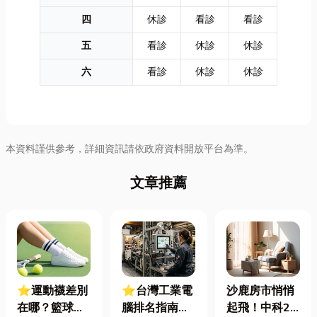
四
休診
看診
看診
五
看診
休診
休診
六
看診
休診
休診
本資料謹供參考，詳細資訊請依政府資料開放平台為準。
文章推薦
⭐運動襪差別
⭐台灣工業電
沙鹿房市悄悄
在哪？籃球、
腦排名指南：
起飛！中科2