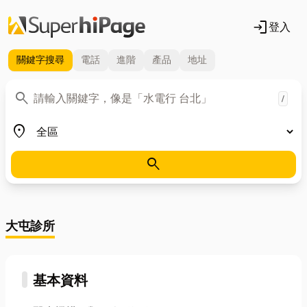
login
登入
關鍵字
搜尋
電話
進階
產品
地址
關鍵字
search
/
地區
place
search
大屯診所
基本資料