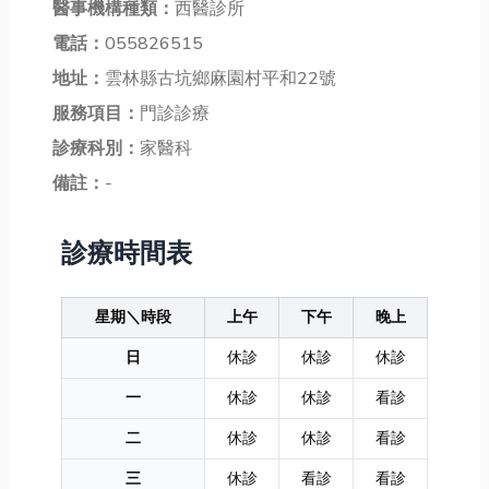
醫事機構種類：
西醫診所
電話：
055826515
地址：
雲林縣古坑鄉麻園村平和22號
服務項目：
門診診療
診療科別：
家醫科
備註：
-
診療時間表
星期＼時段
上午
下午
晚上
日
休診
休診
休診
一
休診
休診
看診
二
休診
休診
看診
三
休診
看診
看診