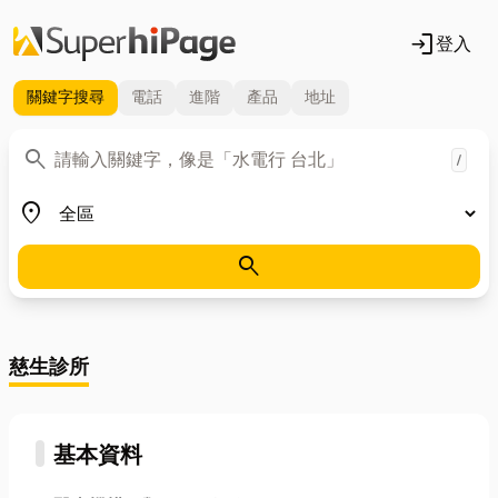
login
登入
關鍵字
搜尋
電話
進階
產品
地址
關鍵字
search
/
地區
place
search
慈生診所
基本資料