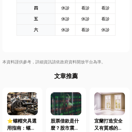
四
休診
看診
看診
五
休診
休診
看診
六
休診
看診
休診
本資料謹供參考，詳細資訊請依政府資料開放平台為準。
文章推薦
⭐螺帽夾具選
股票借款是什
宜蘭打造安全
用指南：螺母
麼？股市震盪|
又有質感的