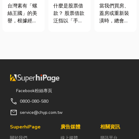
挾具頻繁耗
股票借款、股
家，從專業門
台灣素有「螺
什麼是股票借
當我們買房、
損？3大關鍵
票質借、當鋪
窗開始
絲王國」的美
款？ 股票借款
蓋房或重新裝
提升扣件成型
借款完整比較
譽，根據經濟
泛指以「手中
潢時，總會把
良率與壽命
部統計處與海
持有的股票」
預算花在家
關進出口最新
作為擔保品，
具、家電和裝
數據顯示，台
向金融機構或
潢設計上，卻
灣扣件年出口
當舖借出現金
常常忽略了每
額高達 42.1
的融資方式，
天都在使用的
億美元，其中
讓投資人不必
「門窗」。 其
螺帽（HS
賣出股票，就
實，一扇好的
731816）產
能取得資金應
門窗不只是遮
品即占總出口
急，同時保留
風避雨而已，
Facebook粉絲專頁
比重逾 20%。
未來股價上漲
更影響著居家
call
0800-080-580
在面對全球客
的獲利空間。
安全、採光、
戶對扣件精度
依承作單位不
通風與生活品
mail
service@chyp.com.tw
與耐用度要求
同，主要可分
質。尤其台灣
日益嚴苛的趨
為證券公司的
氣候潮濕多
SuperhiPage
廣告媒體
相關資訊
勢下，扣件成
股票質借、銀
雨，選擇耐用
關於我們
線上媒體
簡訊平台