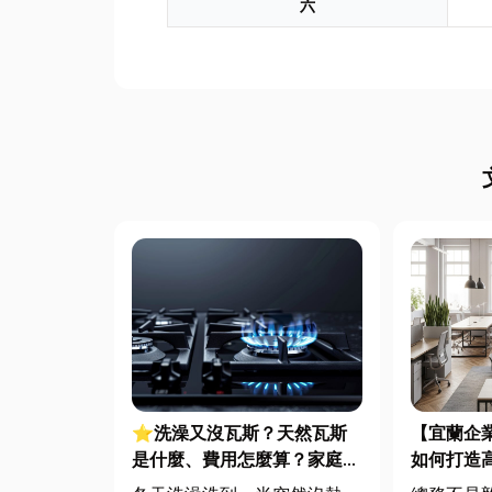
六
⭐洗澡又沒瓦斯？天然瓦斯
【宜蘭企
是什麼、費用怎麼算？家庭能
如何打造
源選擇與配管工程全解析
桌椅、系