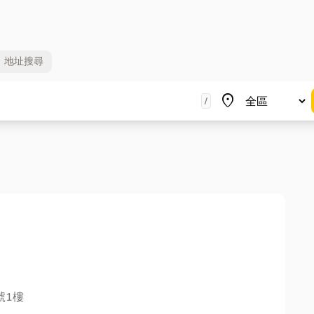
地址
搜尋
地區
place
/
號1樓