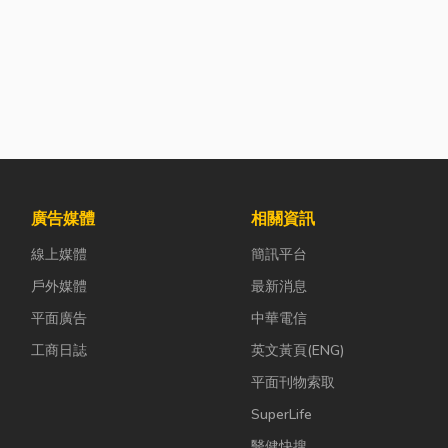
廣告媒體
相關資訊
線上媒體
簡訊平台
戶外媒體
最新消息
平面廣告
中華電信
工商日誌
英文黃頁(ENG)
平面刊物索取
SuperLife
醫健快搜