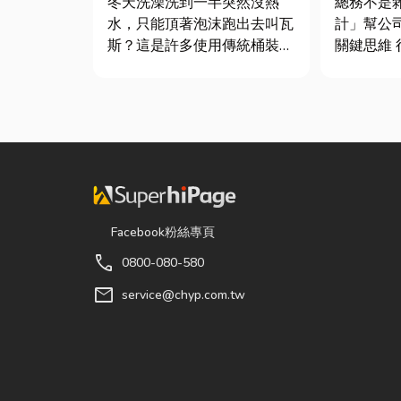
冬天洗澡洗到一半突然沒熱
總務不是
鍵！
水，只能頂著泡沫跑出去叫瓦
計」幫公
斯？這是許多使用傳統桶裝瓦
關鍵思維 很多公司編列預算
斯家庭的共同噩夢。隨著居家
或規劃辦
生活品質提升，越來越多屋主
只要在缺
在老屋翻修或新屋裝潢時，選
麼」就好
擇規劃天然氣配管工程。到底
往花了大
天然氣是什麼？它跟傳統瓦斯
連連。其
行送的桶裝瓦斯有什麼差別？
是一門幫
天然瓦斯...
正厲害...
Facebook粉絲專頁
call
0800-080-580
mail
service@chyp.com.tw