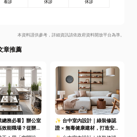
看診
休診
休診
本資料謹供參考，詳細資訊請依政府資料開放平台為準。
文章推薦
業總務必看】辦公室
✨ 台中室內設計｜綠裝修認
高效能職場？從辦公
證 × 無毒健康建材，打造安
統屏風到空間設計關
全、舒適又有質感的居家空間