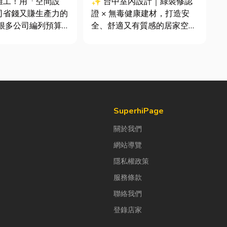
雜工！用「空間設
✨ 台中室內設計｜綠裝修認
司省錢又賺生產力的
證 × 無毒健康建材，打造安
全、舒適又有質感的居家空間
公室時，常覺得總務
你知道嗎？其實一間專業的台
東西時「壞什麼補什
中室內設計裝修團隊，不只是
，但這種傳統做法往
提供空間規劃與裝潢服務，更
錢，卻換來員工抱怨
是在每一個家的誕生過程中，
實，辦公室空間設計
默默為屋主打造兼具美感、機
公司賺錢的戰略！真
能與健康的理想生活空間...
SuperhiPage
關於我們
網站導覽
隱私權政策
服務條款
聯絡我們
登錄店家