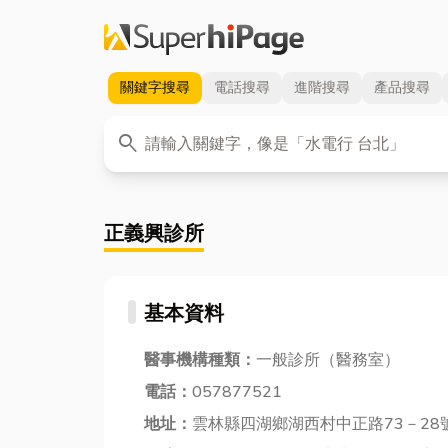
關鍵字
搜尋
電話
搜尋
進階
搜尋
產品
搜尋
關鍵字
search
正義興診所
基本資料
醫事機構種類：
一般診所（醫務室）
電話：
057877521
地址：
雲林縣四湖鄉湖西村中正路73－28