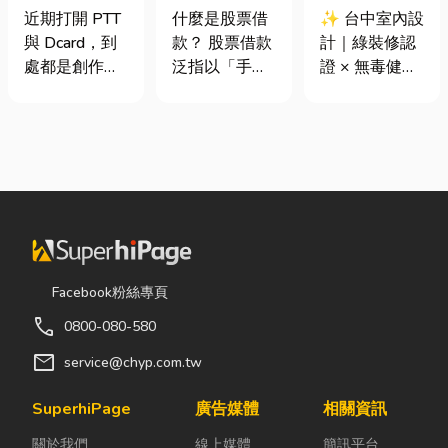
篇看懂課稅門
股票借款、股
證 × 無毒健康
近期打開 PTT
什麼是股票借
✨ 台中室內設
檻、追溯年限
票質借、當鋪
建材，打造安
與 Dcard，到
款？ 股票借款
計｜綠裝修認
與合法節稅，
借款完整比較
全、舒適又有
處都是創作者
泛指以「手中
證 × 無毒健康
文末加碼會計/
質感的居家空
收到國稅局輔
持有的股票」
建材，打造安
記帳士推薦
間
導函的焦慮討
作為擔保品，
全、舒適又有
論。其實，大
向金融機構或
質感的居家空
家常說的「網
當舖借出現金
間 你知道嗎？
紅稅」不是一
的融資方式，
其實一間專業
種新創的獨立
讓投資人不必
的台中室內設
稅目，而是政
賣出股票，就
計裝修團隊，
府針對網路數
能取得資金應
不只是提供空
位收入落實的
急，同時保留
間規劃與裝潢
Facebook粉絲專頁
課稅機制。 網
未來股價上漲
服務，更是在
call
0800-080-580
紅稅是指個人
的獲利空間。
每一個家的誕
或經營團隊透
依承作單位不
生過程中，默
mail
service@chyp.com.tw
過網路平台
同，主要可分
默為屋主打造
（如
為證券公司的
兼具美感、機
SuperhiPage
廣告媒體
相關資訊
YouTube、
股票質借、銀
能與健康的理
關於我們
線上媒體
簡訊平台