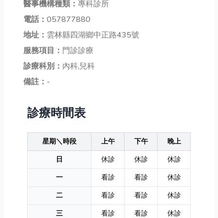
醫事機構種類：
專科診所
電話：
057877880
地址：
雲林縣四湖鄉中正路435號
服務項目：
門診診療
診療科別：
內科,兒科
備註：
-
診療時間表
星期＼時段
上午
下午
晚上
日
休診
休診
休診
一
看診
看診
休診
二
看診
看診
休診
三
看診
看診
休診