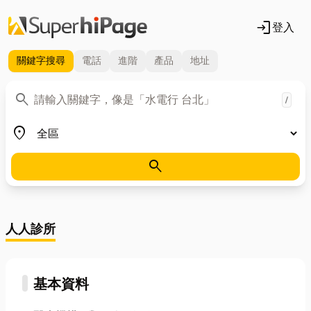
login
登入
關鍵字
搜尋
電話
進階
產品
地址
關鍵字
search
/
地區
place
search
人人診所
基本資料