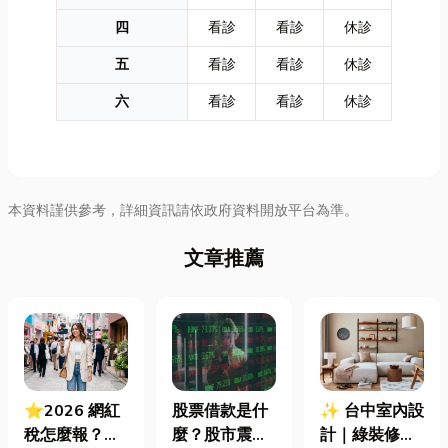
四
看診
看診
休診
五
看診
看診
休診
六
看診
看診
休診
本資料謹供參考，詳細資訊請依政府資料開放平台為準。
文章推薦
⭐2026 網紅
股票借款是什
✨ 台中室內設
稅怎麼報？一
麼？股市震盪|
計｜綠裝修認