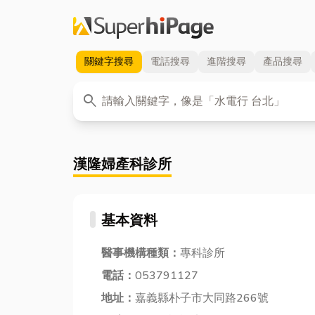
關鍵字
搜尋
電話
搜尋
進階
搜尋
產品
搜尋
關鍵字
search
漢隆婦產科診所
基本資料
醫事機構種類：
專科診所
電話：
053791127
地址：
嘉義縣朴子市大同路266號