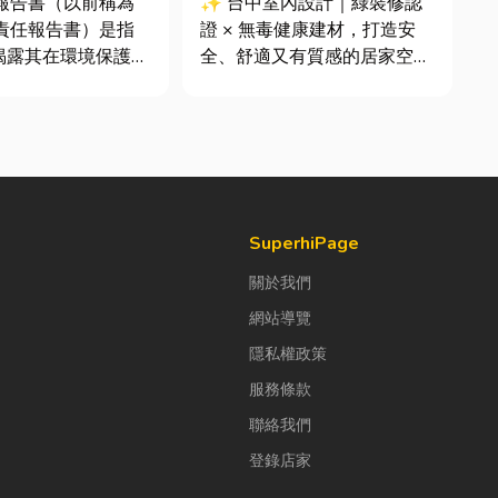
續報告書（以前稱為
✨ 台中室內設計｜綠裝修認
會責任報告書）是指
證 × 無毒健康建材，打造安
揭露其在環境保護
全、舒適又有質感的居家空間
社會責任（S）與公
你知道嗎？其實一間專業的台
G）三個維度營運成
中室內設計裝修團隊，不只是
文件。它就像是企業
提供空間規劃與裝潢服務，更
體檢表」與「永續成
是在每一個家的誕生過程中，
許多中小企業主常
默默為屋主打造兼具美感、機
們又不是上市櫃公
能與健康的理想生活空間...
SuperhiPage
關於我們
網站導覽
隱私權政策
服務條款
聯絡我們
登錄店家