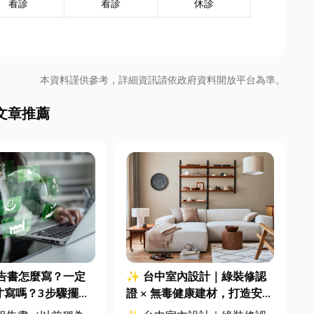
看診
看診
休診
本資料謹供參考，詳細資訊請依政府資料開放平台為準。
文章推薦
報告書怎麼寫？一定
✨ 台中室內設計｜綠裝修認
才寫嗎？3步驟擺脫
證 × 無毒健康建材，打造安
焦慮
全、舒適又有質感的居家空間