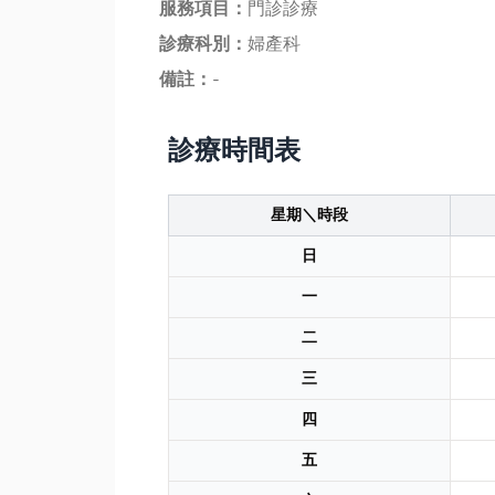
服務項目：
門診診療
診療科別：
婦產科
備註：
-
診療時間表
星期＼時段
日
一
二
三
四
五