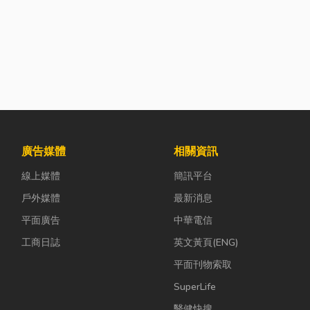
廣告媒體
相關資訊
線上媒體
簡訊平台
戶外媒體
最新消息
平面廣告
中華電信
工商日誌
英文黃頁(ENG)
平面刊物索取
SuperLife
醫健快搜