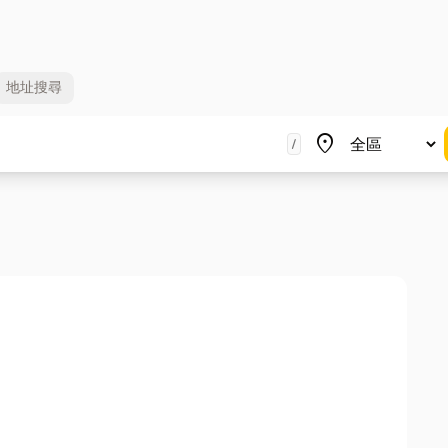
地址
搜尋
地區
place
/