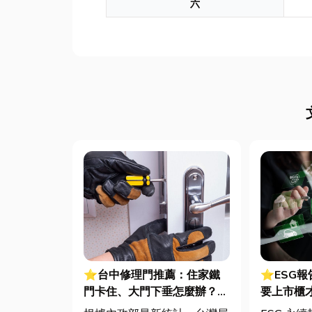
六
⭐台中修理門推薦：住家鐵
⭐ESG
門卡住、大門下垂怎麼辦？維
要上市櫃
修費用與不銹鋼工程一次看
綠色轉型