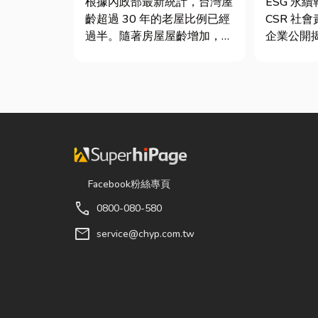
根據內政部最新統計，台灣屋
ESG 永
齡超過 30 年的老屋比例已經
CSR 社
過半。隨著房屋屋齡增加，金
企業公開
屬門窗疲勞與結構鏽蝕問題也
（E）、
日漸明顯。許多屋主每天回家
司治理（
開門，都覺得門片重得像在拉
果的正式
拔河，甚至伴隨刺耳的金屬摩
的「健康
擦聲。 其實，門片故障並不
績單」。
代表一定要花大錢將整扇...
問：「我
司，為...
Facebook粉絲專頁
call
0800-080-580
mail
service@chyp.com.tw