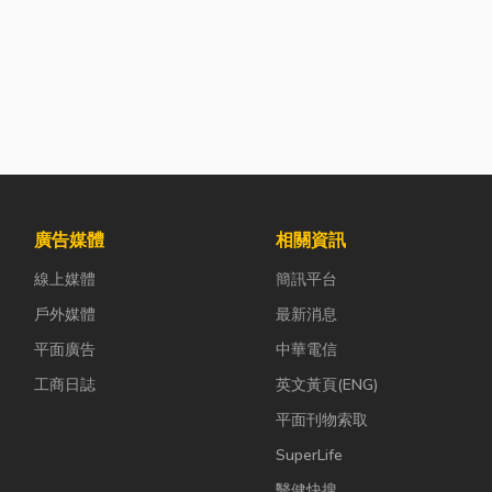
廣告媒體
相關資訊
線上媒體
簡訊平台
戶外媒體
最新消息
平面廣告
中華電信
工商日誌
英文黃頁(ENG)
平面刊物索取
SuperLife
醫健快搜