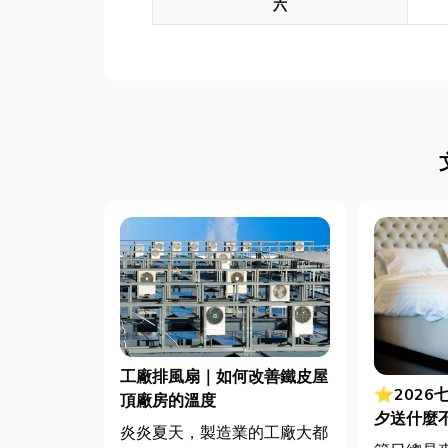
六
工廠排風扇｜如何改善鐵皮屋
⭐2026
頂廠房的溫度
夕送什麼
炎炎夏天，製造業的工廠大都
裡買？台