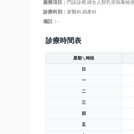
服務項目：
門診診療,婦女人類乳突病毒檢
診療科別：
家醫科,婦產科
備註：
-
診療時間表
星期＼時段
日
一
二
三
四
五