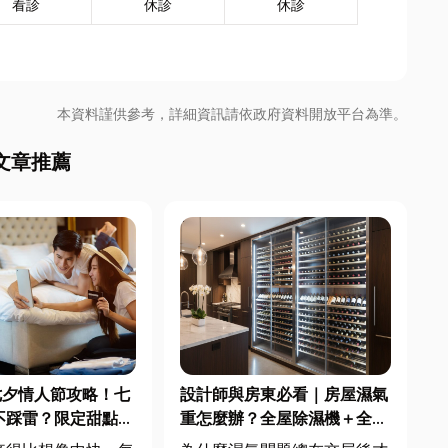
看診
休診
休診
本資料謹供參考，詳細資訊請依政府資料開放平台為準。
文章推薦
七夕情人節攻略！七
設計師與房東必看｜房屋濕氣
不踩雷？限定甜點哪
重怎麼辦？全屋除濕機＋全熱
中甜點推薦一次看！
交換器整合安裝|提升居住品