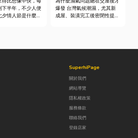
來得比想像中快，每
為什麼濕氣問題總在交屋後才
質與續租率
到下半年，不少人便
爆發 台灣氣候潮濕，尤其新
七夕情人節是什麼時
成屋、裝潢完工後密閉性提
「七夕情人節禮物該
高，若沒有同步規劃空氣與濕
」。相較於西洋情人
度管理，濕氣會躲進看不到的
充滿了東方的浪漫色
地方持續發酵。常見的三種場
感。然而，隨著生活
景： 更衣間、衣帽間： 精品
，不少人常因工作繁
包、皮件、酒類收藏最怕潮
節日，或是苦惱於
濕，濕度控制不好，發霉、
變...
SuperhiPage
關於我們
網站導覽
隱私權政策
服務條款
聯絡我們
登錄店家