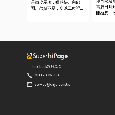
節日總是
是鐵皮屋頂，吸熱快、內部
當曆日翻
悶、散熱不易，所以工廠裡的
開始想「
溫度會比市溫高出5度以上。
候？」、
因此裝工廠排風扇是最快速心
買什麼？
較省錢的方式，以下小編會說
節，七夕
明工廠排風扇改善室內溫度的
彩與儀式
原理及建議可安裝的位置。
節奏加快
工廠排風扇｜改善溫度的原理
忙而忘記
...
「七夕情...
Facebook粉絲專頁
call
0800-080-580
mail
service@chyp.com.tw