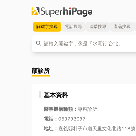
關鍵字
搜尋
電話
搜尋
進階
搜尋
產品
搜尋
關鍵字
search
顏診所
基本資料
醫事機構種類：
專科診所
電話：
053798097
地址：
嘉義縣朴子市順天里文化北路118號