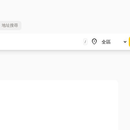
地址
搜尋
地區
place
/