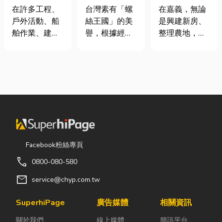
從繩索到安全
挾具頻繁耗
地開挖、土方
在許多工程、
台灣素有「螺
在嘉義，無論
網的全方位防
損？3大關鍵
清運
戶外活動、船
絲王國」的美
是興建新房、
護應用指南
提升扣件成型
舶作業、建築
譽，根據經濟
整理農地，還
良率與壽命
施工，甚至居
部統計處與海
是改善排水設
家安全防護
關進出口最新
施，都少不了
中，「繩索、
數據顯示，台
挖土機的協
繩梯、安全
灣扣件年出口
助。一台專業
網」其實都是
額高達 42.1
的嘉義挖土
非常重要卻常
億美元，其中
機，不僅能快
被忽略的設
螺帽（HS
速完成開挖、
備。很多人以
731816）產
整地與回填工
為繩子只是拿
品即占總出口
作，更能大幅
Facebook粉絲專頁
來綁東西，但
比重逾 20%。
縮短施工時
call
0800-080-580
其實在專業領
在面對全球客
間，提高工程
域中，繩索不
戶對扣件精度
效率。對許多
mail
service@chyp.com.tw
只是工具，更
與耐用度要求
在地居民而
關係到安全、
日益嚴苛的趨
言，從農田整
SuperhiPage
廣告媒體
相關資訊
效率與作業品
勢下，扣件成
理、果園整
關於我們
線上媒體
簡訊平台