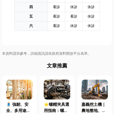
四
看診
休診
休診
五
看診
看診
休診
六
看診
休診
休診
本資料謹供參考，詳細資訊請依政府資料開放平台為準。
文章推薦
🧵 強韌、安
⭐螺帽夾具選
嘉義挖土機｜
全、多用途！
用指南：螺母
農地整地、基