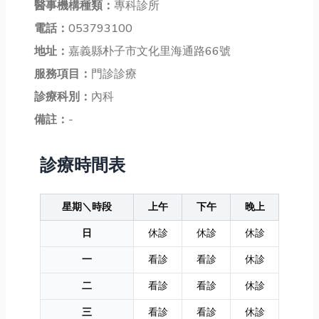
醫事機構種類：
專科診所
電話：
053793100
地址：
嘉義縣朴子市文化里海通路66號
服務項目：
門診診療
診療科別：
內科
備註：
-
診療時間表
星期＼時段
上午
下午
晚上
日
休診
休診
休診
一
看診
看診
休診
二
看診
看診
休診
三
看診
看診
休診