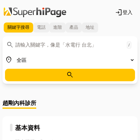
login
登入
關鍵字
搜尋
電話
進階
產品
地址
關鍵字
search
/
地區
place
search
趙剛內科診所
基本資料