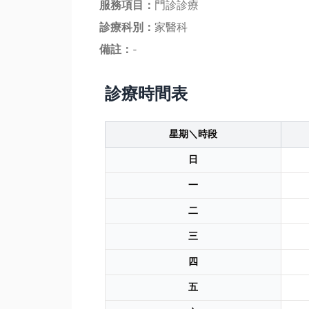
服務項目：
門診診療
診療科別：
家醫科
備註：
-
診療時間表
星期＼時段
日
一
二
三
四
五