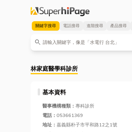
關鍵字
搜尋
電話
搜尋
進階
搜尋
產品
搜尋
關鍵字
search
林家庭醫學科診所
基本資料
醫事機構種類：
專科診所
電話：
053661369
地址：
嘉義縣朴子市平和路12之1號