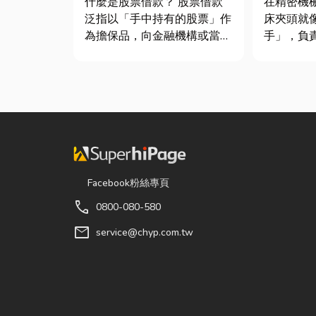
什麼是股票借款？ 股票借款
在精密機
泛指以「手中持有的股票」作
床夾頭就
為擔保品，向金融機構或當舖
手」，負
借出現金的融資方式，讓投資
轉切削的
人不必賣出股票，就能取得資
接到少量
金應急，同時保留未來股價上
棒材的訂
漲的獲利空間。依承作單位不
需要耗費
同，主要可分為證券公司的股
校正。這
票質借、銀行的有價證券貸
讓這雙手
款，以...
具」的...
Facebook粉絲專頁
call
0800-080-580
mail
service@chyp.com.tw