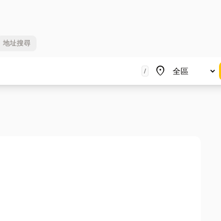
地址
搜尋
地區
place
/