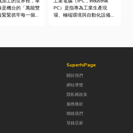
械加工的世界裡，車
工業電腦（IPC，Industrial
析
像是機台的「萬能雙
PC）是指專為工業生產現
責緊緊抓牢每一個旋
場、極端環境與自動化設備所
工件。然而，當工廠
設計的硬體運算平台。 許多
多樣、異形材或精密
製造業業主在導入自動化或升
單時，傳統夾頭往往
級智慧工廠時，常想著先用一
大量時間拆裝與重新
般的家用或商用桌機湊合。然
時，車床子母夾就是
而，一般桌機無法應付高塵、
能快速更換「專屬工
高溫、連續震動...
SuperhiPage
關於我們
網站導覽
隱私權政策
服務條款
聯絡我們
登錄店家