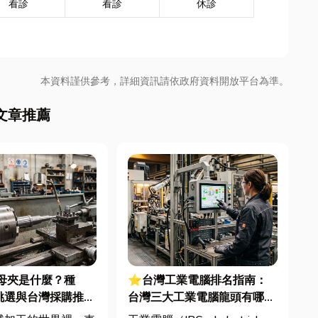
看診
看診
休診
本資料謹供參考，詳細資訊請依政府資料開放平台為準。
文章推薦
母夾是什麼？種
⭐台灣工業電腦排名指南：
挑選與台灣採購推薦
台灣三大工業電腦龍頭有哪
些？工廠採購與品牌選型全解