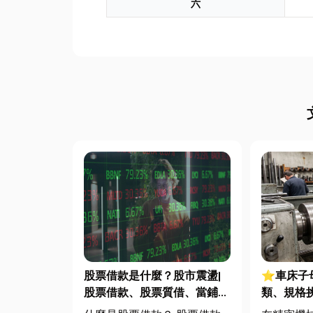
六
股票借款是什麼？股市震盪|
⭐車床子
股票借款、股票質借、當鋪借
類、規格
款完整比較
完整指南