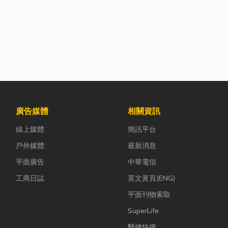
廣告媒體
相關資訊
線上媒體
簡訊平台
戶外媒體
最新消息
平面廣告
中華電信
工商日誌
英文黃頁(ENG)
平面刊物索取
SuperLife
醫健快搜