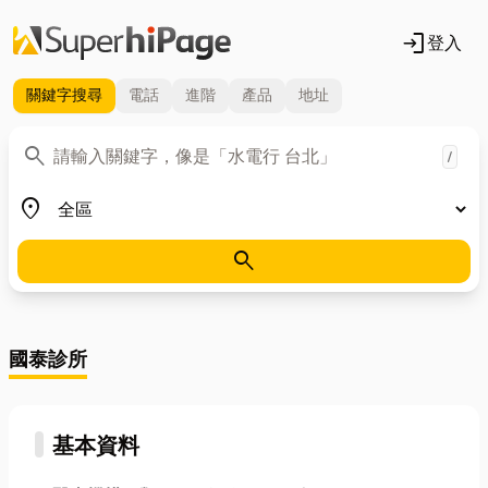
login
登入
關鍵字
搜尋
電話
進階
產品
地址
關鍵字
search
/
地區
place
search
國泰診所
基本資料