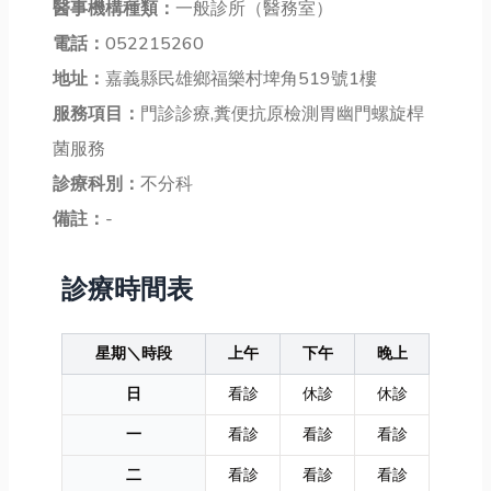
醫事機構種類：
一般診所（醫務室）
電話：
052215260
地址：
嘉義縣民雄鄉福樂村埤角519號1樓
服務項目：
門診診療,糞便抗原檢測胃幽門螺旋桿
菌服務
診療科別：
不分科
備註：
-
診療時間表
星期＼時段
上午
下午
晚上
日
看診
休診
休診
一
看診
看診
看診
二
看診
看診
看診