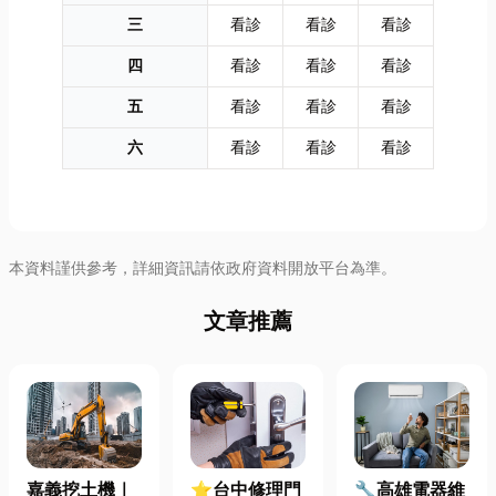
三
看診
看診
看診
四
看診
看診
看診
五
看診
看診
看診
六
看診
看診
看診
本資料謹供參考，詳細資訊請依政府資料開放平台為準。
文章推薦
嘉義挖土機｜
⭐台中修理門
🔧高雄電器維