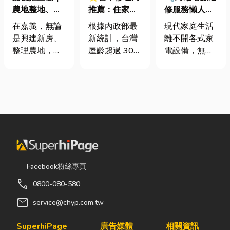
農地整地、基
推薦：住家鐵
修服務懶人包
地開挖、土方
門卡住、大門
｜冷氣、冰
在嘉義，無論
根據內政部最
現代家庭生活
清運
下垂怎麼辦？
箱、洗衣機專
是興建新房、
新統計，台灣
離不開各式家
維修費用與不
業維修
整理農地，還
屋齡超過 30
電設備，無論
銹鋼工程一次
是改善排水設
年的老屋比例
是炎熱夏季不
看
施，都少不了
已經過半。隨
可或缺的冷
挖土機的協
著房屋屋齡增
氣、保存食材
助。一台專業
加，金屬門窗
的新鮮冰箱，
的嘉義挖土
疲勞與結構鏽
還是每天幫助
機，不僅能快
蝕問題也日漸
清洗衣物的洗
速完成開挖、
明顯。許多屋
衣機，一旦發
整地與回填工
主每天回家開
生故障，都可
作，更能大幅
門，都覺得門
能嚴重影響日
Facebook粉絲專頁
縮短施工時
片重得像在拉
常生活品質。
call
0800-080-580
間，提高工程
拔河，甚至伴
因此，選擇專
效率。對許多
隨刺耳的金屬
業的高雄電器
mail
service@chyp.com.tw
在地居民而
摩擦聲。 其
維修服務，不
言，從農田整
實，門片故障
僅能快速排除
SuperhiPage
廣告媒體
相關資訊