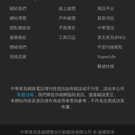
理、果園整
並不代表一定
問題，更能延
關於我們
線上媒體
簡訊平台
平，到住宅基
要花大錢將整
長家電使用壽
礎開挖，挖土
扇...
命，降...
網站導覽
戶外媒體
最新消息
機早已成為...
隱私權政策
平面廣告
中華電信
服務條款
工商日誌
英文黃頁(ENG)
聯絡我們
平面刊物索取
登錄店家
SuperLife
醫健快搜
中華黃頁網路電話簿刊登資訊如有錯誤或不刊登，請洽本公司
客服信箱
，我們將提供相關協助資訊、儘速確認更正。
本網站內容及資訊僅作為使用者查詢參考，不作為交易或決策
依據。
中華黃頁多媒體整合行銷股份有限公司 © 版權所有