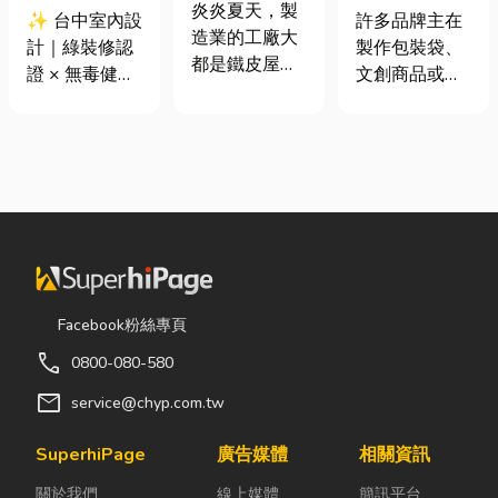
屋頂廠房的溫
炎炎夏天，製
證 × 無毒健康
鐘搞懂壓印原
✨ 台中室內設
許多品牌主在
度
造業的工廠大
建材，打造安
理、適用材質
計｜綠裝修認
製作包裝袋、
都是鐵皮屋
全、舒適又有
與嘉義網版印
證 × 無毒健康
文創商品或塑
頂，吸熱快、
質感的居家空
刷推薦
建材，打造安
膠皮件時，常
內部悶、散熱
間
全、舒適又有
會遇到「印刷
不易，所以工
質感的居家空
圖案容易掉
廠裡的溫度會
間 你知道嗎？
色」或「平面
比市溫高出5
其實一間專業
圖案缺乏質
度以上。因此
的台中室內設
感」的困擾。
裝工廠排風扇
計裝修團隊，
要讓產品在視
是最快速心較
不只是提供空
覺與觸覺上同
省錢的方式，
間規劃與裝潢
步升級，了解
Facebook粉絲專頁
以下小編會說
服務，更是在
高週波印刷 與
明工廠排風扇
call
0800-080-580
每一個家的誕
網版印刷 的搭
改善室內溫度
生過程中，默
配技巧就是關
mail
service@chyp.com.tw
的原理及建議
默為屋主打造
鍵的第一步。
可安裝的位
兼具美感、機
印在塑膠上的
SuperhiPage
廣告媒體
相關資訊
置。 工廠排風
能與健康的理
圖案一摳就
扇｜改善溫度
關於我們
線上媒體
簡訊平台