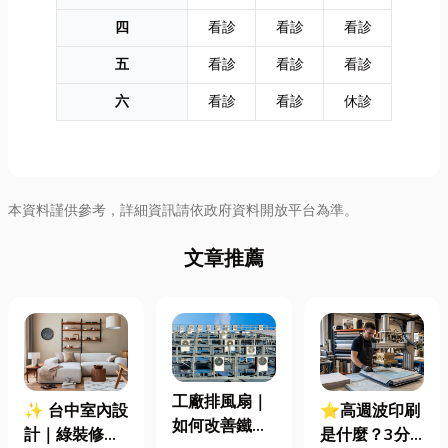
四
看診
看診
看診
五
看診
看診
看診
六
看診
看診
休診
本資料謹供參考，詳細資訊請依政府資料開放平台為準。
文章推薦
工廠排風扇｜
✨ 台中室內設
⭐高週波印刷
如何改善鐵皮
計｜綠裝修認
是什麼？3分