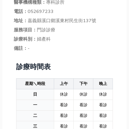
醫事機構種類：
專科診所
電話：
052697233
地址：
嘉義縣溪口鄉溪東村民生街137號
服務項目：
門診診療
診療科別：
婦產科
備註：
-
診療時間表
星期＼時段
上午
下午
晚上
日
休診
休診
休診
一
看診
看診
看診
二
看診
看診
看診
三
看診
看診
看診