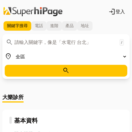
login
登入
關鍵字
搜尋
電話
進階
產品
地址
關鍵字
search
/
地區
place
search
大樂診所
基本資料