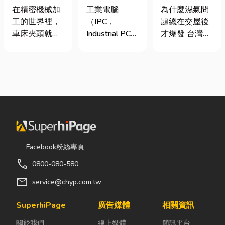
類、規格挑選
台灣三大工業
氣重怎麼辦？
在精密機械加
工業電腦
為什麼濕氣問
與台灣採購推
電腦龍頭有哪
全屋除濕機＋
工的世界裡，
（IPC，
題總在交屋後
薦完整指南
些？工廠採購
全熱交換器整
車床夾頭就像
Industrial PC）
才爆發 台灣氣
與品牌選型全
合安裝|提升居
是機台的「萬
是指專為工業
候潮濕，尤其
解析
住品質與續租
能雙手」，負
生產現場、極
新成屋、裝潢
率
責緊緊抓牢每
端環境與自動
完工後密閉性
一個旋轉切削
化設備所設計
提高，若沒有
的工件。然
的硬體運算平
同步規劃空氣
而，當工廠接
台。 許多製造
與濕度管理，
到少量多樣、
業業主在導入
濕氣會躲進看
異形材或精密
自動化或升級
不到的地方持
棒材的訂單
智慧工廠時，
續發酵。常見
Facebook粉絲專頁
時，傳統夾頭
常想著先用一
的三種場景：
call
0800-080-580
往往需要耗費
般的家用或商
更衣間、衣帽
大量時間拆裝
用桌機湊合。
間： 精品包、
mail
service@chyp.com.tw
與重新校正。
然而，一般桌
皮件、酒類收
這時，車床子
機無法應付高
藏最怕潮濕，
SuperhiPage
廣告媒體
相關資訊
母夾就是讓這
塵、高溫、連
濕度控制不
關於我們
線上媒體
簡訊平台