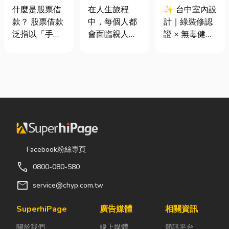
股票借款、股
命、貼心陪伴
證 × 無毒健康
什麼是股票借
在人生旅程
✨ 台中室內設
票質借、當鋪
每一段告別
建材，打造安
款？ 股票借款
中，每個人都
計｜綠裝修認
借款完整比較
全、舒適又有
泛指以「手中
會面臨親人離
證 × 無毒健康
質感的居家空
持有的股票」
世的時刻。當
建材，打造安
間
作為擔保品，
悲傷來臨時，
全、舒適又有
向金融機構或
選擇一家值得
質感的居家空
當舖借出現金
信賴的台東葬
間 你知道嗎？
的融資方式，
儀社，不只是
其實一間專業
讓投資人不必
安排告別儀
的台中室內設
賣出股票，就
式，更是讓家
計裝修團隊，
能取得資金應
屬在艱難時刻
不只是提供空
急，同時保留
獲得專業協助
間規劃與裝潢
Facebook粉絲專頁
未來股價上漲
與溫暖陪伴。
服務，更是在
call
0800-080-580
的獲利空間。
從遺體接運、
每一個家的誕
依承作單位不
禮儀規劃、告
生過程中，默
mail
service@chyp.com.tw
同，主要可分
別式安排，到
默為屋主打造
為證券公司的
後續的行政協
兼具美感、機
SuperhiPage
廣告媒體
相關資訊
股票質借、銀
助，每一個環
能與健康的理
關於我們
線上媒體
簡訊平台