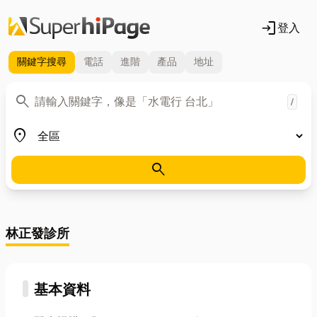
login
登入
關鍵字
搜尋
電話
進階
產品
地址
關鍵字
search
/
地區
place
search
林正發診所
基本資料