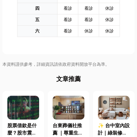
四
看診
看診
休診
五
看診
看診
休診
六
看診
休診
休診
本資料謹供參考，詳細資訊請依政府資料開放平台為準。
文章推薦
股票借款是什
台東葬儀社推
✨ 台中室內設
麼？股市震盪|
薦 ｜尊重生
計｜綠裝修認