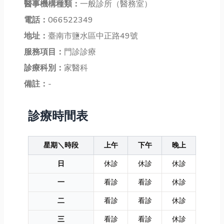
醫事機構種類：
一般診所（醫務室）
電話：
066522349
地址：
臺南市鹽水區中正路49號
服務項目：
門診診療
診療科別：
家醫科
備註：
-
診療時間表
星期＼時段
上午
下午
晚上
日
休診
休診
休診
一
看診
看診
休診
二
看診
看診
休診
三
看診
看診
休診