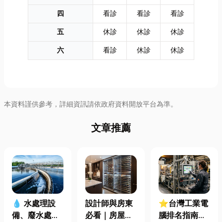
四
看診
看診
看診
五
休診
休診
休診
六
看診
休診
休診
本資料謹供參考，詳細資訊請依政府資料開放平台為準。
文章推薦
設計師與房東
⭐台灣工業電
💧 水處理設
必看｜房屋濕
腦排名指南：
備、廢水處理