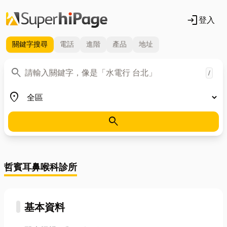
login
登入
關鍵字
搜尋
電話
進階
產品
地址
關鍵字
search
/
地區
place
search
哲賓耳鼻喉科診所
基本資料