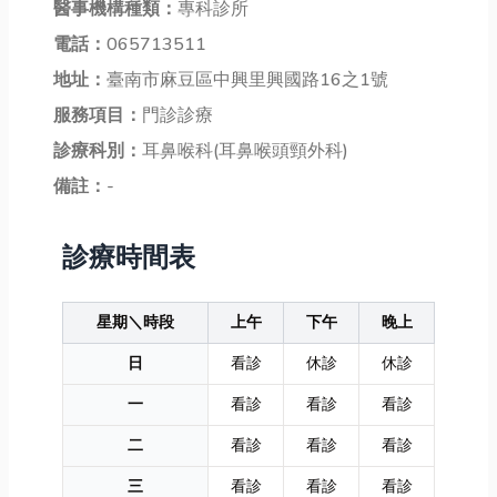
醫事機構種類：
專科診所
電話：
065713511
地址：
臺南市麻豆區中興里興國路16之1號
服務項目：
門診診療
診療科別：
耳鼻喉科(耳鼻喉頭頸外科)
備註：
-
診療時間表
星期＼時段
上午
下午
晚上
日
看診
休診
休診
一
看診
看診
看診
二
看診
看診
看診
三
看診
看診
看診