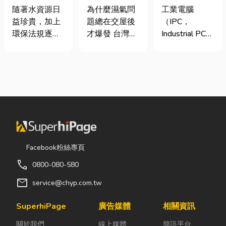
氣重怎麼辦？
台灣三大工業
工程與回收水
為什麼濕氣問
工業電腦
隨著水資源日
全屋除濕機＋
電腦龍頭有哪
工程完整解析
題總在交屋後
（IPC，
益珍貴，加上
全熱交換器整
些？工廠採購
｜打造高效率
才爆發 台灣氣
Industrial PC）
環保法規逐漸
合安裝|提升居
與品牌選型全
水資源管理方
候潮濕，尤其
是指專為工業
完善，越來越
住品質與續租
解析
案
新成屋、裝潢
生產現場、極
多工廠、商業
率
完工後密閉性
端環境與自動
場所及公共設
提高，若沒有
化設備所設計
施開始重視水
同步規劃空氣
的硬體運算平
資源管理。透
與濕度管理，
台。 許多製造
過完善的水處
濕氣會躲進看
業業主在導入
理設備規劃，
不到的地方持
自動化或升級
不僅能改善水
續發酵。常見
智慧工廠時，
質、提升用水
Facebook粉絲專頁
的三種場景：
常想著先用一
效率，更能搭
call
0800-080-580
更衣間、衣帽
般的家用或商
配廢水處理工
間： 精品包、
用桌機湊合。
程與回收水工
mail
service@chyp.com.tw
皮件、酒類收
然而，一般桌
程，降低用水
藏最怕潮濕，
機無法應付高
成本，實現節
SuperhiPage
廣告媒體
相關資訊
濕度控制不
塵、高溫、連
能減碳與永續
關於我們
線上媒體
簡訊平台