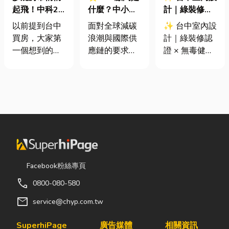
起飛！中科2
什麼？中小企
計｜綠裝修認
期＋台積電效
業挑選四大永
證 × 無毒健康
以前提到台中
面對全球減碳
✨ 台中室內設
應發酵，現在
續顧問服務的
建材，打造安
買房，大家第
浪潮與國際供
計｜綠裝修認
很多人開始看
實用指南
全、舒適又有
一個想到的大
應鏈的要求，
證 × 無毒健康
海線
質感的居家空
多是七期、水
許多台灣中小
建材，打造安
間
湳或北屯。 但
企業主紛紛收
全、舒適又有
這幾年真正默
到來自品牌客
質感的居家空
默崛起、討論
戶的調查表，
間 你知道嗎？
度越來越高
要求提供「碳
其實一間專業
的，其實是
盤查數據」或
的台中室內設
「沙鹿」。 很
「永續報告
計裝修團隊，
多人實際到沙
書」。這讓不
不只是提供空
鹿走一趟後才
少傳產老闆感
間規劃與裝潢
Facebook粉絲專頁
發現： 現在的
到焦慮：「到
服務，更是在
call
0800-080-580
沙鹿，真的和
底 ESG 永續是
每一個家的誕
以前不一樣
什麼？我們公
生過程中，默
mail
service@chyp.com.tw
了。 不只是交
司規模不大，
默為屋主打造
通變方便，生
真的需要找
兼具美感、機
SuperhiPage
廣告媒體
相關資訊