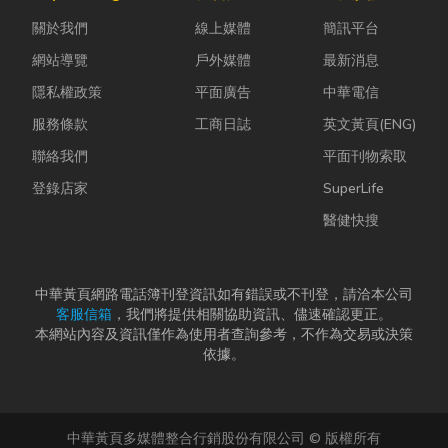
活機能也越來
ESG 顧問
能與健康的理
關於我們
線上媒體
簡訊平台
越成熟，加上
嗎？」 其
想生活空間...
房...
實，...
網站導覽
戶外媒體
最新消息
隱私權政策
平面廣告
中華電信
服務條款
工商日誌
英文黃頁(ENG)
聯絡我們
平面刊物索取
登錄店家
SuperLife
醫健快搜
中華黃頁網路電話簿刊登資訊如有錯誤或不刊登，請洽本公司
客服信箱
，我們將提供相關協助資訊、儘速確認更正。
本網站內容及資訊僅作為使用者查詢參考，不作為交易或決策
依據。
中華黃頁多媒體整合行銷股份有限公司 © 版權所有