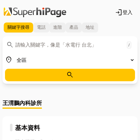
login
登入
關鍵字
搜尋
電話
進階
產品
地址
關鍵字
search
/
地區
place
search
王渭鵬內科診所
基本資料