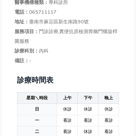
醫事機構種類：
專科診所
電話：
065711117
地址：
臺南市麻豆區新生南路90號
服務項目：
門診診療,糞便抗原檢測胃幽門螺旋桿
菌服務
診療科別：
內科
備註：
-
診療時間表
星期＼時段
上午
下午
晚上
日
休診
休診
休診
一
看診
看診
看診
二
看診
休診
看診