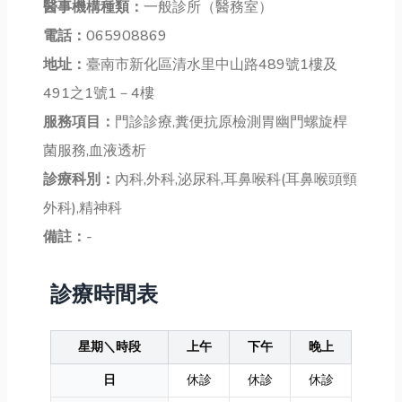
醫事機構種類：
一般診所（醫務室）
電話：
065908869
地址：
臺南市新化區清水里中山路489號1樓及
491之1號1－4樓
服務項目：
門診診療,糞便抗原檢測胃幽門螺旋桿
菌服務,血液透析
診療科別：
內科,外科,泌尿科,耳鼻喉科(耳鼻喉頭頸
外科),精神科
備註：
-
診療時間表
星期＼時段
上午
下午
晚上
日
休診
休診
休診