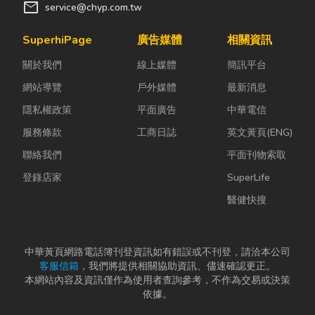
依承作單位不
牆」，盲目亂
體微量外洩所
mail
service@chyp.com.tw
同，主要可分
打導致房子塌
致。當瓦斯默
為證券公司的
陷： 這是老屋
默充斥在空間
SuperhiPage
廣告媒體
相關資訊
股票質借、銀
拆除最常發生
中，哪怕只是
關於我們
線上媒體
簡訊平台
行的有價證券
的致命錯
一絲靜電或按
貸款，以...
誤。...
下開關的火
網站導覽
戶外媒體
最新消息
花...
隱私權政策
平面廣告
中華電信
服務條款
工商日誌
英文黃頁(ENG)
聯絡我們
平面刊物索取
登錄店家
SuperLife
醫健快搜
中華黃頁網路電話簿刊登資訊如有錯誤或不刊登，請洽本公司
客服信箱
，我們將提供相關協助資訊、儘速確認更正。
本網站內容及資訊僅作為使用者查詢參考，不作為交易或決策
依據。