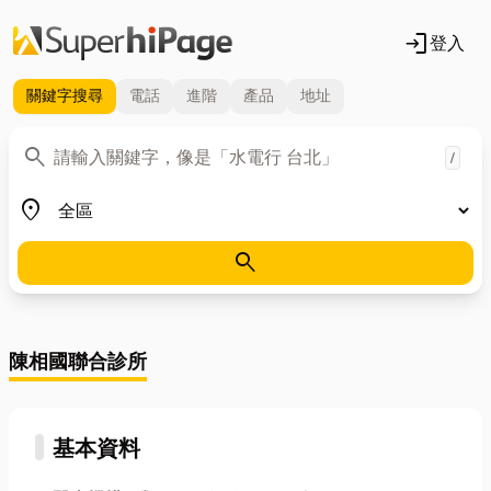
login
登入
關鍵字
搜尋
電話
進階
產品
地址
關鍵字
search
/
地區
place
search
陳相國聯合診所
基本資料