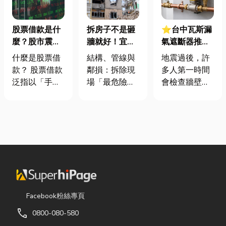
股票借款是什
拆房子不是砸
⭐台中瓦斯漏
麼？股市震盪|
牆就好！宜蘭
氣遮斷器推薦
股票借款、股
裝潢拆除、水
廠商在這！地
什麼是股票借
結構、管線與
地震過後，許
票質借、當鋪
泥切割施工前
震氣爆怎麼
款？ 股票借款
鄰損：拆除現
多人第一時間
借款完整比較
必看的避坑指
防？警報器與
泛指以「手中
場「最危險的
會檢查牆壁裂
南，專家曝這
遮斷器差異、
持有的股票」
3 件事」 拆除
痕或家電，卻
3 件事最危
補助條件及挑
作為擔保品，
現場常常乒乒
往往忽略了藏
險！
選全攻略
向金融機構或
乓乓、灰塵滿
在牆角、廚房
當舖借出現金
天飛，在這種
後方的瓦斯管
的融資方式，
混亂的環境
線。日前日本
讓投資人不必
下，專家提醒
熊本永旺夢樂
賣出股票，就
有三件事情如
城在地震後引
能取得資金應
果沒做好，最
發嚴重氣爆，
急，同時保留
容易發生嚴重
正是因為震波
Facebook粉絲專頁
未來股價上漲
的意外： 分不
拉扯導致瓦斯
call
0800-080-580
的獲利空間。
清「主力
管線受損、氣