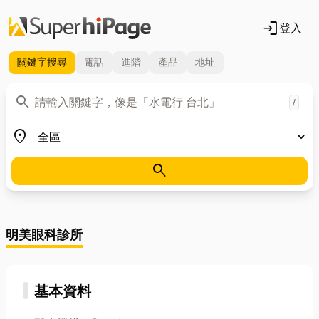
login
登入
關鍵字
搜尋
電話
進階
產品
地址
關鍵字
search
/
地區
place
search
明美眼科診所
基本資料