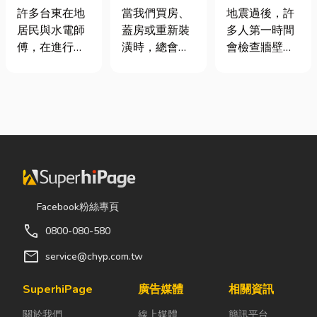
安全耐用的居
家，從專業門
廠商在這！地
許多台東在地
當我們買房、
地震過後，許
家環境
窗開始
震氣爆怎麼
居民與水電師
蓋房或重新裝
多人第一時間
防？警報器與
傅，在進行居
潢時，總會把
會檢查牆壁裂
遮斷器差異、
家修繕、新屋
預算花在家
痕或家電，卻
補助條件及挑
裝潢或老屋翻
具、家電和裝
往往忽略了藏
選全攻略
修時，都會到
潢設計上，卻
在牆角、廚房
熟悉的水電材
常常忽略了每
後方的瓦斯管
料行採購。除
天都在使用的
線。日前日本
了商品種類較
「門窗」。 其
熊本永旺夢樂
齊全，也能依
實，一扇好的
城在地震後引
照施工需求，
門窗不只是遮
發嚴重氣爆，
快速找到合適
風避雨而已，
正是因為震波
Facebook粉絲專頁
的電線、開關
更影響著居家
拉扯導致瓦斯
call
0800-080-580
插座、燈具、
安全、採光、
管線受損、氣
馬達、衛浴設
通風與生活品
體微量外洩所
mail
service@chyp.com.tw
備及熱水器相
質。尤其台灣
致。當瓦斯默
關產品。 無論
氣候潮濕多
默充斥在空間
SuperhiPage
廣告媒體
相關資訊
是更換老舊開
雨，選擇耐用
中，哪怕只是
關於我們
線上媒體
簡訊平台