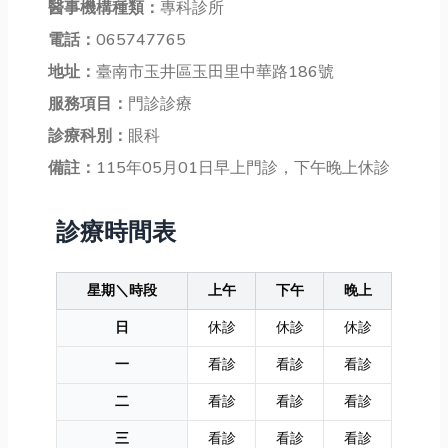
醫事機構種類：
專科診所
電話：
065747765
地址：
臺南市玉井區玉田里中華路186號
服務項目：
門診診療
診療科別：
眼科
備註：
115年05月01日早上門診，下午晚上休診
診療時間表
星期＼時段
上午
下午
晚上
日
休診
休診
休診
一
看診
看診
看診
二
看診
看診
看診
三
看診
看診
看診