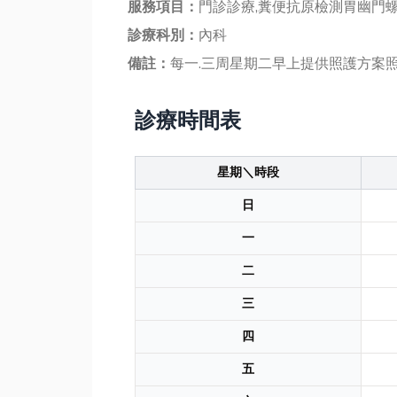
服務項目：
門診診療,糞便抗原檢測胃幽門螺
診療科別：
內科
備註：
每一.三周星期二早上提供照護方案
診療時間表
星期＼時段
日
一
二
三
四
五