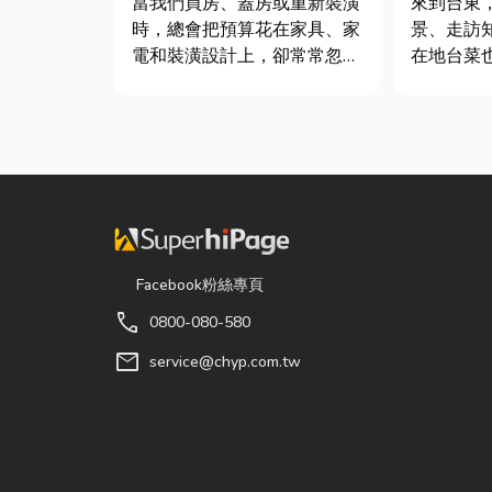
當我們買房、蓋房或重新裝潢
來到台東
時，總會把預算花在家具、家
景、走訪
電和裝潢設計上，卻常常忽略
在地台菜
了每天都在使用的「門窗」。
的一環。 相較於一般小吃
其實，一扇好的門窗不只是遮
店，老字
風避雨而已，更影響著居家安
台東的人
全、採光、通風與生活品質。
論是家庭
尤其台灣氣候潮濕多雨，選擇
司聚餐，
耐用又美觀的門窗產品，更是
都能享受
打...
色的...
Facebook粉絲專頁
call
0800-080-580
mail
service@chyp.com.tw