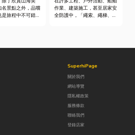
，除了欣賞山海美
在許多工程、戶外活動、船舶
知名景點之外，品嚐
作業、建築施工，甚至居家安
也是旅程中不可錯過
全防護中，「繩索、繩梯、安
全網」其實都是非常重要卻常
號台菜餐廳更能展現
被忽略的設備。很多人以為繩
情味與飲食文化。無
子只是拿來綁東西，但其實在
聚餐、朋友聚會、公
專業領域中，繩索不只是工
或是旅遊團體用餐，
具，更關係到安全、效率與作
到豐盛又充滿在地特
業品質。一條好的繩索，必須
具備高強...
SuperhiPage
關於我們
網站導覽
隱私權政策
服務條款
聯絡我們
登錄店家