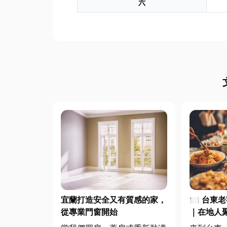
六
宜蘭打造安全又有質感的家，
🍽️ 台
從專業門窗開始
｜在地人
一次滿足