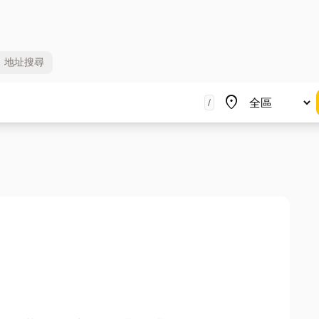
地址
搜尋
地區
place
/