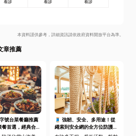
看診
看診
看診
本資料謹供參考，詳細資訊請依政府資料開放平台為準。
文章推薦
東老字號台菜餐廳推薦
🧵 強韌、安全、多用途！從
聚餐首選，經典合菜
繩索到安全網的全方位防護應
用指南