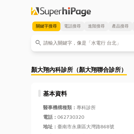
關鍵字
搜尋
電話
搜尋
進階
搜尋
產品
搜尋
關鍵字
search
顏大翔內科診所（顏大翔聯合診所）
基本資料
醫事機構種類：
專科診所
電話：
062730320
地址：
臺南市永康區大灣路868號