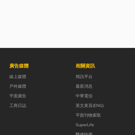
廣告媒體
相關資訊
線上媒體
簡訊平台
戶外媒體
最新消息
平面廣告
中華電信
工商日誌
英文黃頁(ENG)
平面刊物索取
SuperLife
醫健快搜