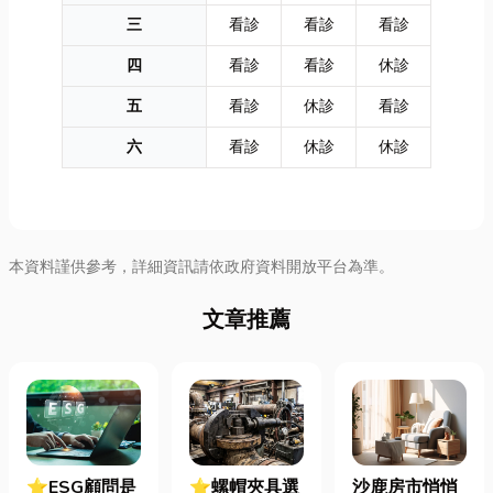
三
看診
看診
看診
四
看診
看診
休診
五
看診
休診
看診
六
看診
休診
休診
本資料謹供參考，詳細資訊請依政府資料開放平台為準。
文章推薦
⭐ESG顧問是
⭐螺帽夾具選
沙鹿房市悄悄