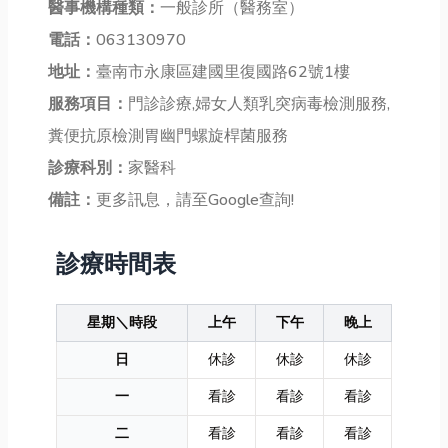
醫事機構種類：
一般診所（醫務室）
電話：
063130970
地址：
臺南市永康區建國里復國路62號1樓
服務項目：
門診診療,婦女人類乳突病毒檢測服務,
糞便抗原檢測胃幽門螺旋桿菌服務
診療科別：
家醫科
備註：
更多訊息，請至Google查詢!
診療時間表
星期＼時段
上午
下午
晚上
日
休診
休診
休診
一
看診
看診
看診
二
看診
看診
看診