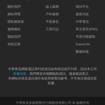
ESG 顧問
勢下，扣件成
活機能也越來
關於我們
線上媒體
簡訊平台
嗎？」 其
型機中的關...
越成熟，加上
實，...
房...
網站導覽
戶外媒體
最新消息
隱私權政策
平面廣告
中華電信
服務條款
工商日誌
英文黃頁(ENG)
聯絡我們
平面刊物索取
登錄店家
SuperLife
醫健快搜
中華黃頁網路電話簿刊登資訊如有錯誤或不刊登，請洽本公司
客服信箱
，我們將提供相關協助資訊、儘速確認更正。
本網站內容及資訊僅作為使用者查詢參考，不作為交易或決策
依據。
中華黃頁多媒體整合行銷股份有限公司 © 版權所有