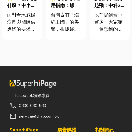
什麼？中小企
用指南：螺母
起飛！中科2
業挑選四大永
挾具頻繁耗
期＋台積電效
面對全球減碳
台灣素有「螺
以前提到台中
續顧問服務的
損？3大關鍵
應發酵，現在
浪潮與國際供
絲王國」的美
買房，大家第
實用指南
提升扣件成型
很多人開始看
應鏈的要求，
譽，根據經濟
一個想到的大
良率與壽命
海線
許多台灣中小
部統計處與海
多是七期、水
企業主紛紛收
關進出口最新
湳或北屯。 但
到來自品牌客
數據顯示，台
這幾年真正默
戶的調查表，
灣扣件年出口
默崛起、討論
要求提供「碳
額高達 42.1
度越來越高
盤查數據」或
億美元，其中
的，其實是
「永續報告
螺帽（HS
「沙鹿」。 很
書」。這讓不
731816）產
多人實際到沙
少傳產老闆感
品即占總出口
鹿走一趟後才
Facebook粉絲專頁
到焦慮：「到
比重逾 20%。
發現： 現在的
call
0800-080-580
底 ESG 永續是
在面對全球客
沙鹿，真的和
什麼？我們公
戶對扣件精度
以前不一樣
mail
service@chyp.com.tw
司規模不大，
與耐用度要求
了。 不只是交
真的需要找
日益嚴苛的趨
通變方便，生
SuperhiPage
廣告媒體
相關資訊