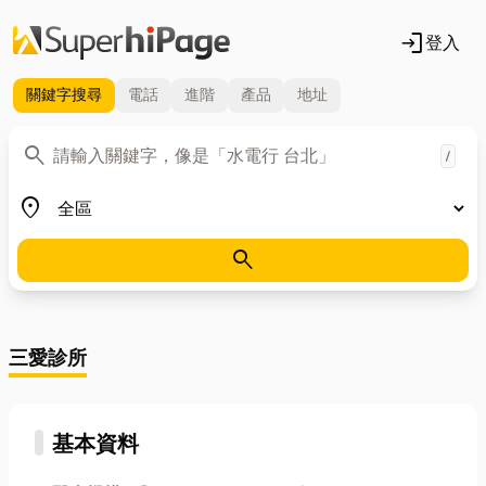
login
登入
關鍵字
搜尋
電話
進階
產品
地址
關鍵字
search
/
地區
place
search
三愛診所
基本資料