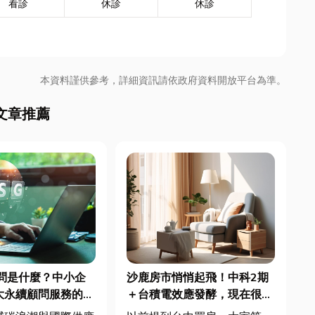
看診
休診
休診
本資料謹供參考，詳細資訊請依政府資料開放平台為準。
文章推薦
顧問是什麼？中小企
沙鹿房市悄悄起飛！中科2期
大永續顧問服務的實
＋台積電效應發酵，現在很多
人開始看海線