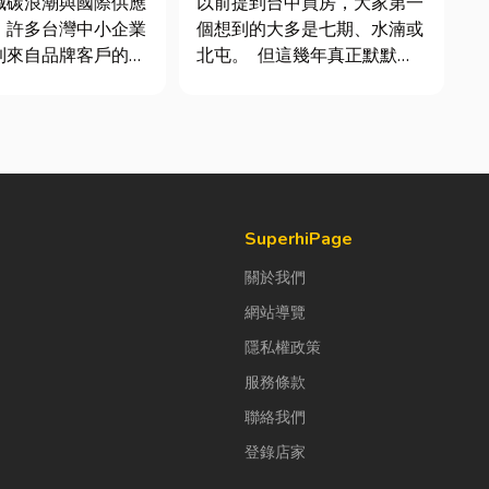
減碳浪潮與國際供應
以前提到台中買房，大家第一
，許多台灣中小企業
個想到的大多是七期、水湳或
到來自品牌客戶的調
北屯。 但這幾年真正默默崛
求提供「碳盤查數
起、討論度越來越高的，其實
永續報告書」。這讓
是「沙鹿」。 很多人實際到
老闆感到焦慮：「到
沙鹿走一趟後才發現： 現在
 永續是什麼？我們公
的沙鹿，真的和以前不一樣
大，真的需要找
了。 不只是交通變方便，生
ESG 顧問嗎？」 其實，...
活機能也越來越成熟，加上
房...
SuperhiPage
關於我們
網站導覽
隱私權政策
服務條款
聯絡我們
登錄店家