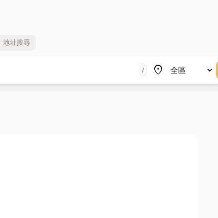
地址
搜尋
地區
place
/