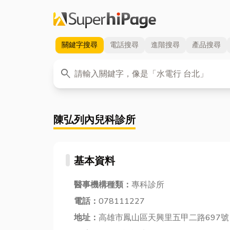
關鍵字
搜尋
電話
搜尋
進階
搜尋
產品
搜尋
關鍵字
search
陳弘列內兒科診所
基本資料
醫事機構種類：
專科診所
電話：
078111227
地址：
高雄市鳳山區天興里五甲二路697號