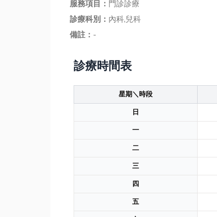
服務項目：
門診診療
診療科別：
內科,兒科
備註：
-
診療時間表
星期＼時段
日
一
二
三
四
五