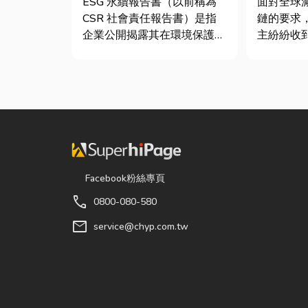
ESG 永續報告書（以前稱為
面對全球
CSR 社會責任報告書）是指
鏈的要求
企業公開揭露其在環境保護
主紛紛收
（E）、社會責任（S）與公
查表，要
司治理（G）三個維度營運成
據」或「
果的正式文件。它就像是企業
不少傳產
的「健康體檢表」與「永續成
底 ESG
績單」。許多中小企業主常
司規模不
問：「我們又不是上市櫃公
司，為...
Facebook粉絲專頁
call
0800-080-580
mail
service@chyp.com.tw