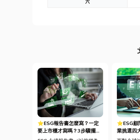
六
⭐ESG報告書怎麼寫？一定
⭐ESG
要上市櫃才寫嗎？3步驟擺脫
業挑選四
綠色轉型焦慮
用指南