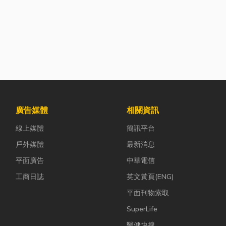
廣告媒體
相關資訊
線上媒體
簡訊平台
戶外媒體
最新消息
平面廣告
中華電信
工商日誌
英文黃頁(ENG)
平面刊物索取
SuperLife
醫健快搜