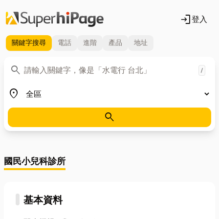
login
登入
關鍵字
搜尋
電話
進階
產品
地址
關鍵字
search
/
地區
place
search
國民小兒科診所
基本資料