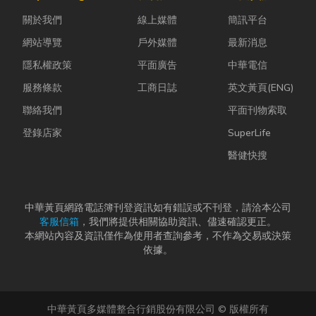
是更換老舊開
瓦斯行送的桶
的普通棉襪就
關於我們
線上媒體
簡訊平台
關、安裝節能
裝瓦斯有什麼
上場。 「運動
燈具、處...
差別？天然瓦
鞋就像...
網站導覽
戶外媒體
最新消息
斯...
隱私權政策
平面廣告
中華電信
服務條款
工商日誌
英文黃頁(ENG)
聯絡我們
平面刊物索取
登錄店家
SuperLife
醫健快搜
中華黃頁網路電話簿刊登資訊如有錯誤或不刊登，請洽本公司
客服信箱
，我們將提供相關協助資訊、儘速確認更正。
本網站內容及資訊僅作為使用者查詢參考，不作為交易或決策
依據。
中華黃頁多媒體整合行銷股份有限公司 © 版權所有