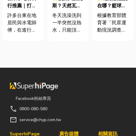
行推薦｜打造
斯？天然瓦斯
在哪？籃球、
安全耐用的居
是什麼、費用
慢跑、排球襪
許多台東在地
冬天洗澡洗到
根據教育部體
家環境
怎麼算？家庭
挑選全攻略，
居民與水電師
一半突然沒熱
育署「民眾運
能源選擇與配
穿對了運動不
傅，在進行居
水，只能頂著
動現況調查」
管工程全解析
傷腳！
家修繕、新屋
泡沫跑出去叫
顯示，台灣規
裝潢或老屋翻
瓦斯？這是許
律運動人口比
修時，都會到
多使用傳統桶
例已突破三成
熟悉的水電材
裝瓦斯家庭的
五，其中慢跑
料行採購。除
共同噩夢。隨
與各類球類運
了商品種類較
著居家生活品
動正是熱門選
齊全，也能依
質提升，越來
擇。許多人在
照施工需求，
越多屋主在老
配備上毫不惜
快速找到合適
屋翻修或新屋
重金，購買
Facebook粉絲專頁
的電線、開關
裝潢時，選擇
三、四千元的
call
0800-080-580
插座、燈具、
規劃天然氣配
頂級籃球鞋或
馬達、衛浴設
管工程。到底
專業路跑鞋，
mail
service@chyp.com.tw
備及熱水器相
天然氣是什
卻習慣性隨手
關產品。 無論
麼？它跟傳統
抓一雙幾十元
SuperhiPage
廣告媒體
相關資訊