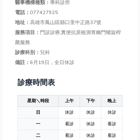
醫事機構種類：
專科診所
電話：
077427925
地址：
高雄市鳳山區縣口里中正路37號
服務項目：
門診診療,糞便抗原檢測胃幽門螺旋桿
菌服務
診療科別：
兒科
備註：
6月19日，全日休診
診療時間表
星期＼時段
上午
下午
晚上
日
休診
休診
休診
一
看診
休診
看診
二
看診
休診
看診