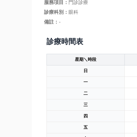
服務項目：
門診診療
診療科別：
眼科
備註：
-
診療時間表
星期＼時段
日
一
二
三
四
五