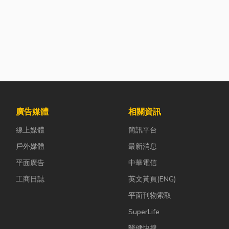
廣告媒體
相關資訊
線上媒體
簡訊平台
戶外媒體
最新消息
平面廣告
中華電信
工商日誌
英文黃頁(ENG)
平面刊物索取
SuperLife
醫健快搜