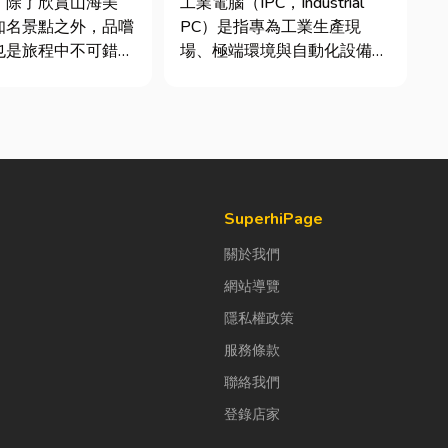
，除了欣賞山海美
工業電腦（IPC，Industrial
析
知名景點之外，品嚐
PC）是指專為工業生產現
也是旅程中不可錯過
場、極端環境與自動化設備所
設計的硬體運算平台。 許多
號台菜餐廳更能展現
製造業業主在導入自動化或升
情味與飲食文化。無
級智慧工廠時，常想著先用一
聚餐、朋友聚會、公
般的家用或商用桌機湊合。然
或是旅遊團體用餐，
而，一般桌機無法應付高塵、
到豐盛又充滿在地特
高溫、連續震動...
SuperhiPage
關於我們
網站導覽
隱私權政策
服務條款
聯絡我們
登錄店家