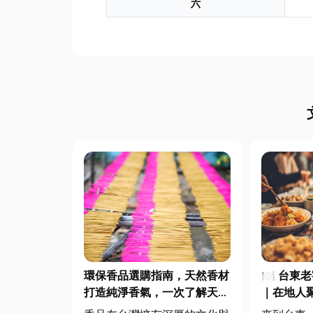
六
環保香品選購指南，天然香材
🍽️ 台
打造純淨香氣，一次了解天然
｜在地人
低煙香品特色
一次滿足