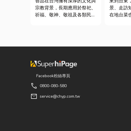
香品在台灣擁有深厚的文化與
來到台東
宗教背景，長期應用於祭祀、
景、走訪
祈福、敬神、敬祖及各類民俗
在地台菜
活動。隨著佛教、道教及民間
的一環。 相較於一般小吃
信仰的發展，香品逐漸成為寺
店，老字
廟、宮廟與家庭祭拜中不可或
台東的人
缺的重要用品。 近年來，隨
論是家庭
著民眾對健康與環保意識的提
司聚餐，
升，台灣香品產業也持續轉
都能享受
型，從...
色的...
Facebook粉絲專頁
call
0800-080-580
mail
service@chyp.com.tw