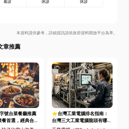
看診
休診
休診
本資料謹供參考，詳細資訊請依政府資料開放平台為準。
文章推薦
東老字號台菜餐廳推薦
⭐台灣工業電腦排名指南：
聚餐首選，經典合菜
台灣三大工業電腦龍頭有哪
些？工廠採購與品牌選型全解