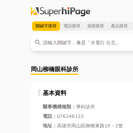
關鍵字
搜尋
電話
搜尋
進階
搜尋
產品
搜尋
關鍵字
search
岡山柳橋眼科診所
基本資料
醫事機構種類：
專科診所
電話：
076246123
地址：
高雄市岡山區柳橋東路19－2號