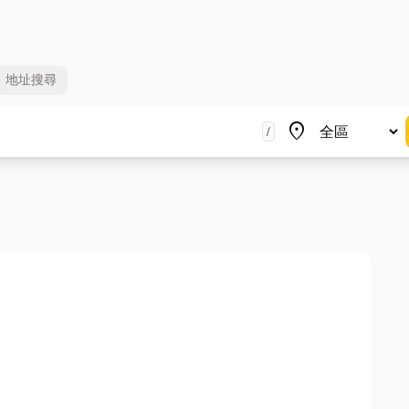
地址
搜尋
地區
place
/