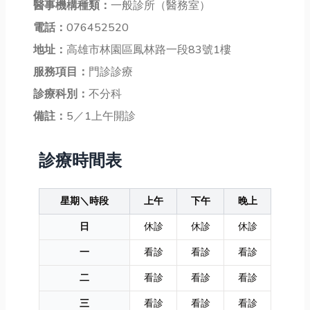
醫事機構種類：
一般診所（醫務室）
電話：
076452520
地址：
高雄市林園區鳳林路一段83號1樓
服務項目：
門診診療
診療科別：
不分科
備註：
5／1上午開診
診療時間表
星期＼時段
上午
下午
晚上
日
休診
休診
休診
一
看診
看診
看診
二
看診
看診
看診
三
看診
看診
看診