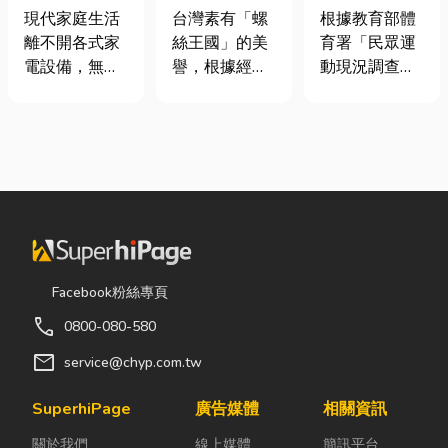
｜冷氣、冰
挾具頻繁耗
慢跑、排球襪
現代家庭生活
台灣素有「螺
根據教育部體
箱、洗衣機專
損？3大關鍵
挑選全攻略，
離不開各式家
絲王國」的美
育署「民眾運
業維修
提升扣件成型
穿對了運動不
電設備，無論
譽，根據經濟
動現況調查」
良率與壽命
傷腳！
是炎熱夏季不
部統計處與海
顯示，台灣規
可或缺的冷
關進出口最新
律運動人口比
氣、保存食材
數據顯示，台
例已突破三成
的新鮮冰箱，
灣扣件年出口
五，其中慢跑
還是每天幫助
額高達 42.1
與各類球類運
清洗衣物的洗
億美元，其中
動正是熱門選
衣機，一旦發
螺帽（HS
擇。許多人在
生故障，都可
731816）產
配備上毫不惜
能嚴重影響日
品即占總出口
重金，購買
Facebook粉絲專頁
常生活品質。
比重逾 20%。
三、四千元的
call
0800-080-580
因此，選擇專
在面對全球客
頂級籃球鞋或
業的高雄電器
戶對扣件精度
專業路跑鞋，
mail
service@chyp.com.tw
維修服務，不
與耐用度要求
卻習慣性隨手
僅能快速排除
日益嚴苛的趨
抓一雙幾十元
SuperhiPage
廣告媒體
相關資訊
問題，更能延
勢下，扣件成
的普通棉襪就
關於我們
線上媒體
簡訊平台