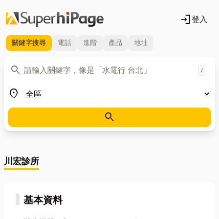
login
登入
關鍵字
搜尋
電話
進階
產品
地址
關鍵字
search
/
地區
place
search
川宏診所
基本資料