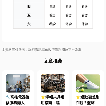
四
看診
看診
看診
五
看診
看診
看診
六
看診
休診
休診
本資料謹供參考，詳細資訊請依政府資料開放平台為準。
文章推薦
🔧高雄電器維
⭐螺帽夾具選
⭐運動襪差別
修服務懶人包
用指南：螺母
在哪？籃球、