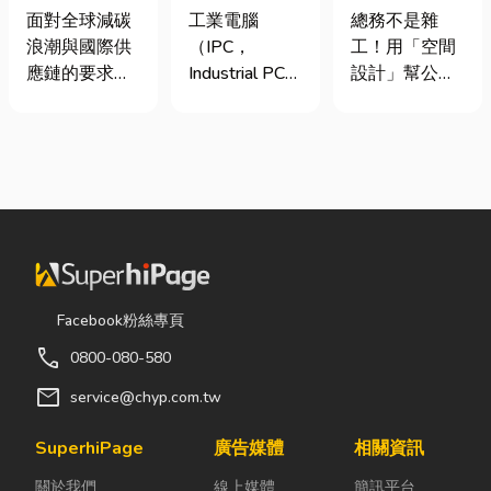
業挑選四大永
台灣三大工業
室如何打造高
面對全球減碳
工業電腦
總務不是雜
續顧問服務的
電腦龍頭有哪
效能職場？從
浪潮與國際供
（IPC，
工！用「空間
實用指南
些？工廠採購
辦公桌椅、系
應鏈的要求，
Industrial PC）
設計」幫公司
與品牌選型全
統屏風到空間
許多台灣中小
是指專為工業
省錢又賺生產
解析
設計關鍵！
企業主紛紛收
生產現場、極
力的關鍵思維
到來自品牌客
端環境與自動
很多公司編列
戶的調查表，
化設備所設計
預算或規劃辦
要求提供「碳
的硬體運算平
公室時，常覺
盤查數據」或
台。 許多製造
得總務只要在
「永續報告
業業主在導入
缺東西時「壞
書」。這讓不
自動化或升級
什麼補什麼」
少傳產老闆感
智慧工廠時，
就好，但這種
Facebook粉絲專頁
到焦慮：「到
常想著先用一
傳統做法往往
call
0800-080-580
底 ESG 永續是
般的家用或商
花了大錢，卻
什麼？我們公
用桌機湊合。
換來員工抱怨
mail
service@chyp.com.tw
司規模不大，
然而，一般桌
連連。其實，
真的需要找
機無法應付高
辦公室空間設
SuperhiPage
廣告媒體
相關資訊
ESG 顧問
塵、高溫、連
計是一門幫公
關於我們
線上媒體
簡訊平台