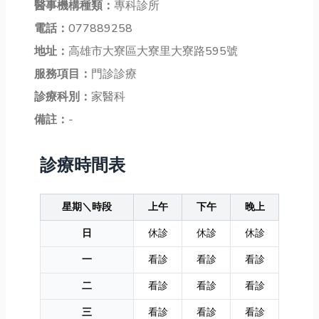
醫事機構種類：
專科診所
電話：
077889258
地址：
高雄市大寮區大寮里大寮路595號
服務項目：
門診診療
診療科別：
家醫科
備註：
-
診療時間表
星期＼時段
上午
下午
晚上
日
休診
休診
休診
一
看診
看診
看診
二
看診
看診
看診
三
看診
看診
看診