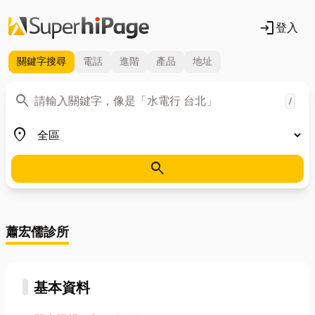
login
登入
關鍵字
搜尋
電話
進階
產品
地址
關鍵字
search
/
地區
place
search
蕭宏儒診所
基本資料