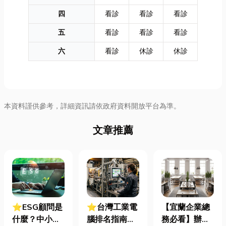
四
看診
看診
看診
五
看診
看診
看診
六
看診
休診
休診
本資料謹供參考，詳細資訊請依政府資料開放平台為準。
文章推薦
⭐ESG顧問是
⭐台灣工業電
【宜蘭企業總
什麼？中小企
腦排名指南：
務必看】辦公