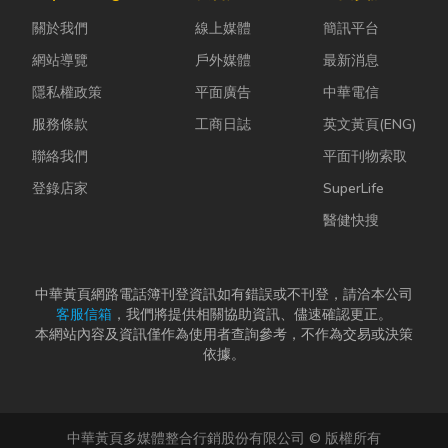
ESG 顧問
心積水、潮濕
圖案一摳就
關於我們
線上媒體
簡訊平台
嗎？」 其
或物品受損。
掉？你需要
實，...
這時候，一塊
了...
網站導覽
戶外媒體
最新消息
品質良...
隱私權政策
平面廣告
中華電信
服務條款
工商日誌
英文黃頁(ENG)
聯絡我們
平面刊物索取
登錄店家
SuperLife
醫健快搜
中華黃頁網路電話簿刊登資訊如有錯誤或不刊登，請洽本公司
客服信箱
，我們將提供相關協助資訊、儘速確認更正。
本網站內容及資訊僅作為使用者查詢參考，不作為交易或決策
依據。
中華黃頁多媒體整合行銷股份有限公司 © 版權所有