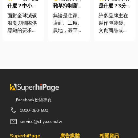
什麼？中小企
雜草抑制蓆怎
是什麼？3分
業挑選四大永
麼選？一次了
鐘搞懂壓印原
面對全球減碳
無論是住家、
許多品牌主在
續顧問服務的
解帆布的多元
理、適用材質
浪潮與國際供
店面、工廠、
製作包裝袋、
實用指南
用途，打造舒
與嘉義網版印
應鏈的要求，
農地，甚至是
文創商品或塑
適又耐用的生
刷推薦
許多台灣中小
戶外活動空
膠皮件時，常
活與工作空間
企業主紛紛收
間，只要長時
會遇到「印刷
到來自品牌客
間暴露在陽
圖案容易掉
戶的調查表，
光、風雨或灰
色」或「平面
要求提供「碳
塵之下，都會
圖案缺乏質
盤查數據」或
面臨不少困
感」的困擾。
「永續報告
擾。夏天太陽
要讓產品在視
書」。這讓不
直曬，不僅讓
覺與觸覺上同
少傳產老闆感
室內外溫度快
步升級，了解
Facebook粉絲專頁
到焦慮：「到
速升高，也容
高週波印刷 與
call
0800-080-580
底 ESG 永續是
易讓設備、車
網版印刷 的搭
什麼？我們公
輛、農作物受
配技巧就是關
mail
service@chyp.com.tw
司規模不大，
到影響；到了
鍵的第一步。
真的需要找
雨季，又得擔
印在塑膠上的
SuperhiPage
廣告媒體
相關資訊