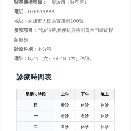
醫事機構種類：
一般診所（醫務室）
電話：
076513888
地址：
高雄市大樹區實踐街100號
服務項目：
門診診療,糞便抗原檢測胃幽門螺旋桿
菌服務
診療科別：
不分科
備註：
8／1（六）~8／8（六）休診。
診療時間表
星期＼時段
上午
下午
晚上
日
看診
休診
休診
一
看診
看診
休診
二
看診
休診
休診