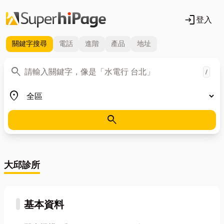
login
登入
關鍵字
搜尋
電話
進階
產品
地址
關鍵字
search
/
地區
place
search
大邱診所
基本資料