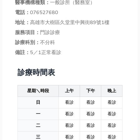
醫事機構種類：
一般診所（醫務室）
電話：
076527680
地址：
高雄市大樹區久堂里中興街89號1樓
服務項目：
門診診療
診療科別：
不分科
備註：
5／1正常看診
診療時間表
星期＼時段
上午
下午
晚上
日
看診
看診
看診
一
看診
看診
看診
二
看診
看診
看診
三
看診
看診
看診