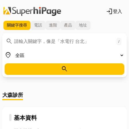
login
登入
關鍵字
搜尋
電話
進階
產品
地址
關鍵字
search
/
地區
place
search
大森診所
基本資料