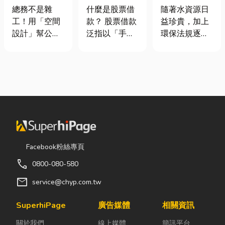
室如何打造高
股票借款、股
工程與回收水
總務不是雜
什麼是股票借
隨著水資源日
效能職場？從
票質借、當鋪
工程完整解析
工！用「空間
款？ 股票借款
益珍貴，加上
辦公桌椅、系
借款完整比較
｜打造高效率
設計」幫公司
泛指以「手中
環保法規逐漸
統屏風到空間
水資源管理方
省錢又賺生產
持有的股票」
完善，越來越
設計關鍵！
案
力的關鍵思維
作為擔保品，
多工廠、商業
很多公司編列
向金融機構或
場所及公共設
預算或規劃辦
當舖借出現金
施開始重視水
公室時，常覺
的融資方式，
資源管理。透
得總務只要在
讓投資人不必
過完善的水處
缺東西時「壞
賣出股票，就
理設備規劃，
什麼補什麼」
能取得資金應
不僅能改善水
就好，但這種
急，同時保留
質、提升用水
Facebook粉絲專頁
傳統做法往往
未來股價上漲
效率，更能搭
call
0800-080-580
花了大錢，卻
的獲利空間。
配廢水處理工
換來員工抱怨
依承作單位不
程與回收水工
mail
service@chyp.com.tw
連連。其實，
同，主要可分
程，降低用水
辦公室空間設
為證券公司的
成本，實現節
SuperhiPage
廣告媒體
相關資訊
計是一門幫公
股票質借、銀
能減碳與永續
關於我們
線上媒體
簡訊平台