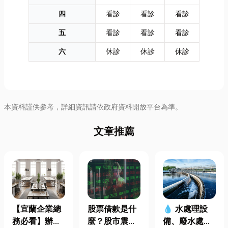
四
看診
看診
看診
五
看診
看診
看診
六
休診
休診
休診
本資料謹供參考，詳細資訊請依政府資料開放平台為準。
文章推薦
【宜蘭企業總
股票借款是什
💧 水處理設
務必看】辦公
麼？股市震盪|
備、廢水處理