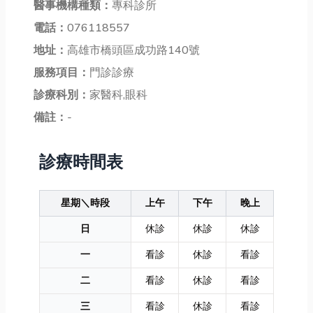
醫事機構種類：
專科診所
電話：
076118557
地址：
高雄市橋頭區成功路140號
服務項目：
門診診療
診療科別：
家醫科,眼科
備註：
-
診療時間表
星期＼時段
上午
下午
晚上
日
休診
休診
休診
一
看診
休診
看診
二
看診
休診
看診
三
看診
休診
看診