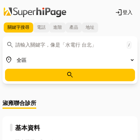
login
登入
關鍵字
搜尋
電話
進階
產品
地址
關鍵字
search
/
地區
place
search
淑雍聯合診所
基本資料