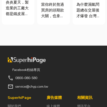
屋頂廠房的溫
炎炎夏天，製
頭！教你新家
氣重怎麼辦？
當你終於熬過
為什麼濕氣問
度
造業的工廠大
該如何聰明裝
全屋除濕機＋
買房的頭期款
題總在交屋後
都是鐵皮屋
潢！
全熱交換器整
大關，也拿到
才爆發 台灣氣
頂，吸熱快、
合安裝|提升居
了鑰匙，終於
候潮濕，尤其
內部悶、散熱
住品質與續租
站在空蕩蕩的
新成屋、裝潢
不易，所以工
率
客廳裡時，腦
完工後密閉性
廠裡的溫度會
海中是不是已
提高，若沒有
比市溫高出5
經浮現各種美
同步規劃空氣
度以上。因此
好畫面；在這
與濕度管理，
裝工廠排風扇
裡在放一座雙
濕氣會躲進看
是最快速心較
人沙發、落地
不到的地方持
省錢的方式，
窗前要放一株
續發酵。常見
Facebook粉絲專頁
以下小編會說
綠植以及要在
的三種場景：
明工廠排風扇
call
0800-080-580
用餐區放一個
更衣間、衣帽
改善室內溫度
充滿儀式感的
間： 精品包、
mail
service@chyp.com.tw
的原理及建議
吧台。 但得先
皮件、酒類收
可安裝的位
等一下！在踩
藏最怕潮濕，
SuperhiPage
廣告媒體
相關資訊
置。 工廠排風
進裝潢這個水
濕度控制不
扇｜改善溫度
關於我們
線上媒體
簡訊平台