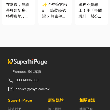
地開挖、土方
證 × 無毒健康
室如何打造高
在嘉義，無論
✨ 台中室內設
總務不是雜
清運
建材，打造安
效能職場？從
是興建新房、
計｜綠裝修認
工！用「空間
全、舒適又有
辦公桌椅、系
整理農地，還
證 × 無毒健康
設計」幫公司
質感的居家空
統屏風到空間
是改善排水設
建材，打造安
省錢又賺生產
間
設計關鍵！
施，都少不了
全、舒適又有
力的關鍵思維
挖土機的協
質感的居家空
很多公司編列
助。一台專業
間 你知道嗎？
預算或規劃辦
的嘉義挖土
其實一間專業
公室時，常覺
機，不僅能快
的台中室內設
得總務只要在
速完成開挖、
計裝修團隊，
缺東西時「壞
整地與回填工
不只是提供空
什麼補什麼」
作，更能大幅
間規劃與裝潢
就好，但這種
Facebook粉絲專頁
縮短施工時
服務，更是在
傳統做法往往
call
0800-080-580
間，提高工程
每一個家的誕
花了大錢，卻
效率。對許多
生過程中，默
換來員工抱怨
mail
service@chyp.com.tw
在地居民而
默為屋主打造
連連。其實，
言，從農田整
兼具美感、機
辦公室空間設
SuperhiPage
廣告媒體
相關資訊
理、果園整
能與健康的理
計是一門幫公
關於我們
線上媒體
簡訊平台