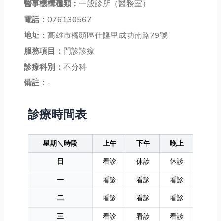
醫事機構種類：
一般診所（醫務室）
電話：
076130567
地址：
高雄市橋頭區仕隆里成功南路79號
服務項目：
門診診療
診療科別：
不分科
備註：
-
診療時間表
星期＼時段
上午
下午
晚上
日
看診
休診
休診
一
看診
看診
看診
二
看診
看診
看診
三
看診
看診
看診