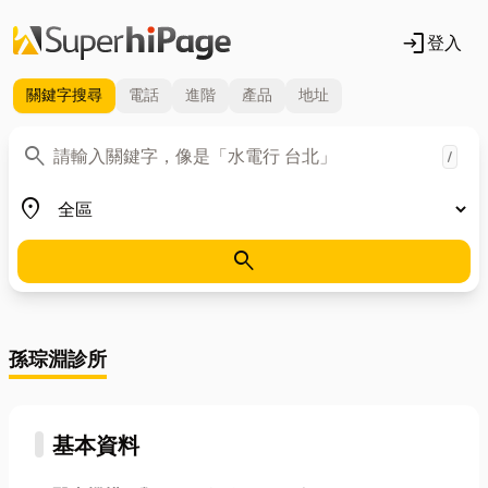
login
登入
關鍵字
搜尋
電話
進階
產品
地址
關鍵字
search
/
地區
place
search
孫琮淵診所
基本資料