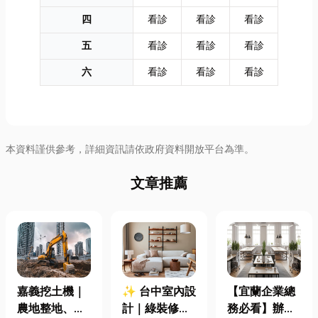
四
看診
看診
看診
五
看診
看診
看診
六
看診
看診
看診
本資料謹供參考，詳細資訊請依政府資料開放平台為準。
文章推薦
嘉義挖土機｜
✨ 台中室內設
【宜蘭企業總
農地整地、基
計｜綠裝修認
務必看】辦公