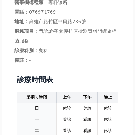
醫事機構種類：
專科診所
電話：
076971769
地址：
高雄市路竹區中興路236號
服務項目：
門診診療,糞便抗原檢測胃幽門螺旋桿
菌服務
診療科別：
兒科
備註：
-
診療時間表
星期＼時段
上午
下午
晚上
日
休診
休診
休診
一
看診
看診
休診
二
看診
看診
休診