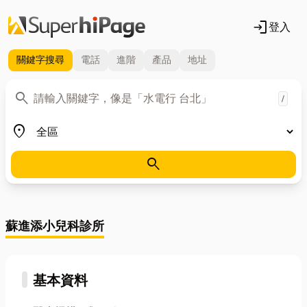
login
登入
關鍵字
搜尋
電話
進階
產品
地址
關鍵字
search
/
地區
place
search
蘇進添小兒科診所
基本資料