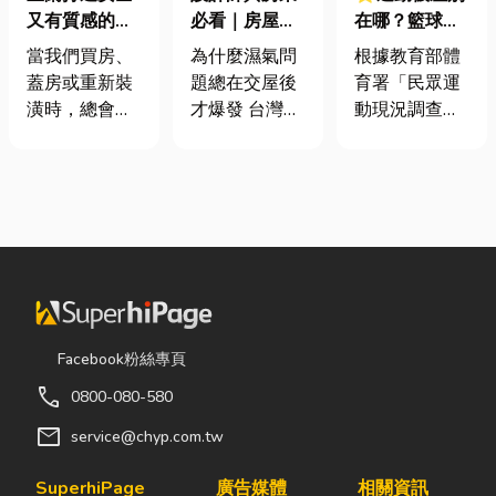
又有質感的
必看｜房屋濕
在哪？籃球、
家，從專業門
氣重怎麼辦？
慢跑、排球襪
當我們買房、
為什麼濕氣問
根據教育部體
窗開始
全屋除濕機＋
挑選全攻略，
蓋房或重新裝
題總在交屋後
育署「民眾運
全熱交換器整
穿對了運動不
潢時，總會把
才爆發 台灣氣
動現況調查」
合安裝|提升居
傷腳！
預算花在家
候潮濕，尤其
顯示，台灣規
住品質與續租
具、家電和裝
新成屋、裝潢
律運動人口比
率
潢設計上，卻
完工後密閉性
例已突破三成
常常忽略了每
提高，若沒有
五，其中慢跑
天都在使用的
同步規劃空氣
與各類球類運
「門窗」。 其
與濕度管理，
動正是熱門選
實，一扇好的
濕氣會躲進看
擇。許多人在
門窗不只是遮
不到的地方持
配備上毫不惜
風避雨而已，
續發酵。常見
重金，購買
Facebook粉絲專頁
更影響著居家
的三種場景：
三、四千元的
call
0800-080-580
安全、採光、
更衣間、衣帽
頂級籃球鞋或
通風與生活品
間： 精品包、
專業路跑鞋，
mail
service@chyp.com.tw
質。尤其台灣
皮件、酒類收
卻習慣性隨手
氣候潮濕多
藏最怕潮濕，
抓一雙幾十元
SuperhiPage
廣告媒體
相關資訊