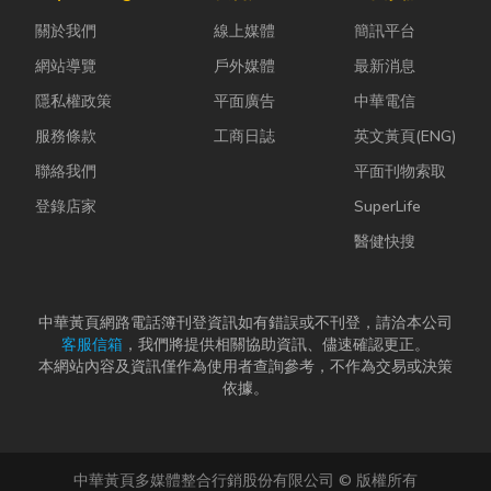
雨，選擇耐用
濕度控制不
的普通棉襪就
關於我們
線上媒體
簡訊平台
又美觀的門窗
好，發霉、
上場。 「運動
產品，更是
變...
鞋就像...
網站導覽
戶外媒體
最新消息
打...
隱私權政策
平面廣告
中華電信
服務條款
工商日誌
英文黃頁(ENG)
聯絡我們
平面刊物索取
登錄店家
SuperLife
醫健快搜
中華黃頁網路電話簿刊登資訊如有錯誤或不刊登，請洽本公司
客服信箱
，我們將提供相關協助資訊、儘速確認更正。
本網站內容及資訊僅作為使用者查詢參考，不作為交易或決策
依據。
中華黃頁多媒體整合行銷股份有限公司 © 版權所有