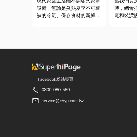
現代家庭生活離不開各式家電
當我們買
設備，無論是炎熱夏季不可或
時，總會
缺的冷氣、保存食材的新鮮冰
電和裝潢
箱，還是每天幫助清洗衣物的
了每天都
洗衣機，一旦發生故障，都可
其實，一
能嚴重影響日常生活品質。
風避雨而
因此，選擇專業的高雄電器維
全、採光
修服務，不僅能快速排除問
尤其台灣
題，更能延長家電使用壽命，
耐用又美
降...
打...
Facebook粉絲專頁
call
0800-080-580
mail
service@chyp.com.tw