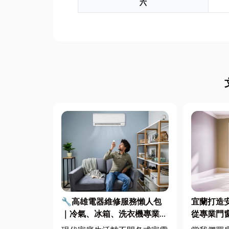
六
🔧高雄電器維修服務懶人包
宜蘭打造
｜冷氣、冰箱、洗衣機專業維
從專業門
修