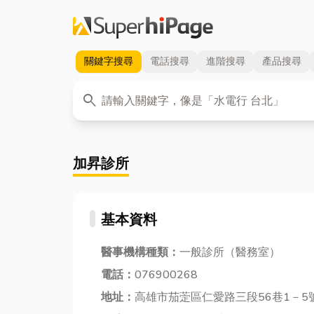
關鍵字
搜尋
電話
搜尋
進階
搜尋
產品
搜尋
關鍵字
search
加昇診所
基本資料
醫事機構種類：
一般診所（醫務室）
電話：
076900268
地址：
高雄市茄萣區仁愛路三段56巷1－5