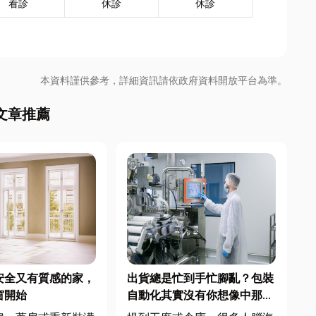
看診
休診
休診
本資料謹供參考，詳細資訊請依政府資料開放平台為準。
文章推薦
安全又有質感的家，
出貨總是忙到手忙腳亂？包裝
窗開始
自動化其實沒有你想像中那麼
遙遠！