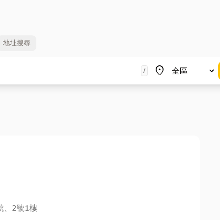
地址
搜尋
地區
place
/
號、2號1樓