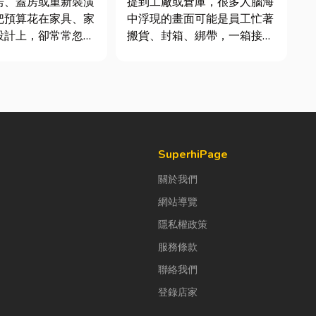
房、蓋房或重新裝潢
提到工廠或倉庫，很多人腦海
把預算花在家具、家
中浮現的畫面可能是員工忙著
設計上，卻常常忽略
搬貨、封箱、綁帶，一箱接著
在使用的「門窗」。
一箱趕著出貨。但你知道嗎？
扇好的門窗不只是遮
現在許多企業早已不再靠大量
已，更影響著居家安
人力完成包裝工作，而是透過
、通風與生活品質。
各種包裝機械來提升效率。
氣候潮濕多雨，選擇
尤其近年來網路購物越來越普
觀的門窗產品，更是
及，無論是食品、生活用品、
電子...
SuperhiPage
關於我們
網站導覽
隱私權政策
服務條款
聯絡我們
登錄店家