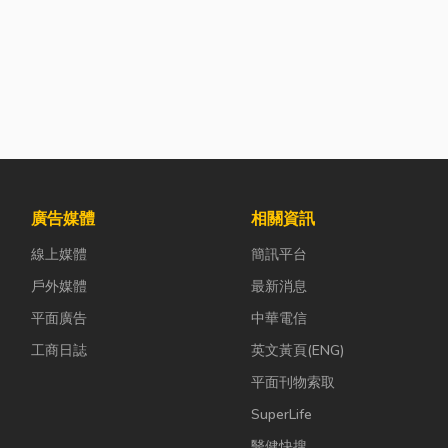
廣告媒體
相關資訊
線上媒體
簡訊平台
戶外媒體
最新消息
平面廣告
中華電信
工商日誌
英文黃頁(ENG)
平面刊物索取
SuperLife
醫健快搜