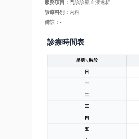
服務項目：
門診診療,血液透析
診療科別：
內科
備註：
-
診療時間表
星期＼時段
日
一
二
三
四
五