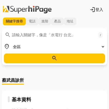
login
登入
關鍵字
搜尋
電話
進階
產品
地址
關鍵字
search
/
地區
place
search
蔡武昌診所
基本資料