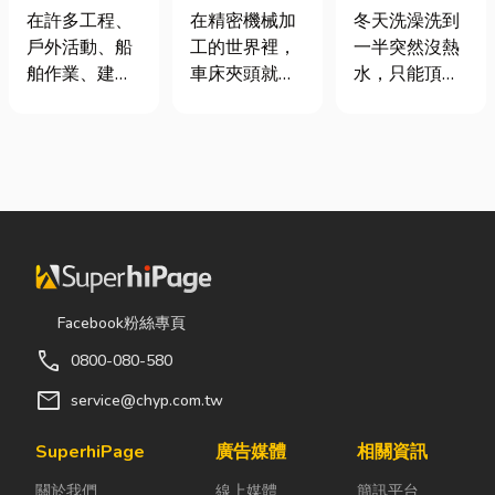
從繩索到安全
類、規格挑選
是什麼、費用
在許多工程、
在精密機械加
冬天洗澡洗到
網的全方位防
與台灣採購推
怎麼算？家庭
戶外活動、船
工的世界裡，
一半突然沒熱
護應用指南
薦完整指南
能源選擇與配
舶作業、建築
車床夾頭就像
水，只能頂著
管工程全解析
施工，甚至居
是機台的「萬
泡沫跑出去叫
家安全防護
能雙手」，負
瓦斯？這是許
中，「繩索、
責緊緊抓牢每
多使用傳統桶
繩梯、安全
一個旋轉切削
裝瓦斯家庭的
網」其實都是
的工件。然
共同噩夢。隨
非常重要卻常
而，當工廠接
著居家生活品
被忽略的設
到少量多樣、
質提升，越來
備。很多人以
異形材或精密
越多屋主在老
為繩子只是拿
棒材的訂單
屋翻修或新屋
Facebook粉絲專頁
來綁東西，但
時，傳統夾頭
裝潢時，選擇
call
0800-080-580
其實在專業領
往往需要耗費
規劃天然氣配
域中，繩索不
大量時間拆裝
管工程。到底
mail
service@chyp.com.tw
只是工具，更
與重新校正。
天然氣是什
關係到安全、
這時，車床子
麼？它跟傳統
SuperhiPage
廣告媒體
相關資訊
效率與作業品
母夾就是讓這
瓦斯行送的桶
關於我們
線上媒體
簡訊平台