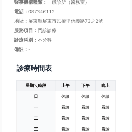
醫事機構種類：
一般診所（醫務室）
電話：
087346112
地址：
屏東縣屏東市民權里信義路73之2號
服務項目：
門診診療
診療科別：
不分科
備註：
-
診療時間表
星期＼時段
上午
下午
晚上
日
休診
休診
休診
一
看診
看診
看診
二
看診
看診
看診
三
看診
看診
看診