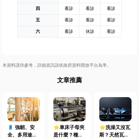
四
看診
看診
看診
五
看診
看診
看診
六
看診
休診
看診
本資料謹供參考，詳細資訊請依政府資料開放平台為準。
文章推薦
🧵 強韌、安
⭐車床子母夾
⭐洗澡又沒瓦
全、多用途！
是什麼？種
斯？天然瓦斯