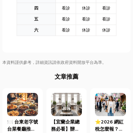
四
看診
休診
看診
五
看診
看診
看診
六
看診
休診
休診
本資料謹供參考，詳細資訊請依政府資料開放平台為準。
文章推薦
🍽️ 台東老字號
【宜蘭企業總
⭐2026 網紅
台菜餐廳推薦
務必看】辦公
稅怎麼報？一