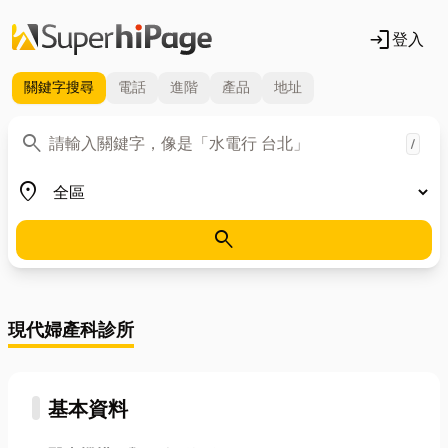
login
登入
關鍵字
搜尋
電話
進階
產品
地址
關鍵字
search
/
地區
place
search
現代婦產科診所
基本資料