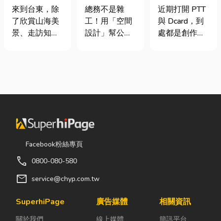
｜在地人聚餐
室如何打造高
篇看懂課稅門
來到台東，除
總務不是雜
近期打開 PTT
首選，經典合
效能職場？從
檻、追溯年限
了欣賞山海美
工！用「空間
與 Dcard，到
菜一次滿足
辦公桌椅、系
與合法節稅，
景、走訪知名
設計」幫公司
處都是創作者
統屏風到空間
文末加碼會計/
景點之外，品
省錢又賺生產
收到國稅局輔
設計關鍵！
記帳士推薦
嚐在地台菜也
力的關鍵思維
導函的焦慮討
是旅程中不可
很多公司編列
論。其實，大
錯過的一環。
預算或規劃辦
家常說的「網
相較於一般小
公室時，常覺
紅稅」不是一
吃店，老字號
得總務只要在
種新創的獨立
台菜餐廳更能
缺東西時「壞
稅目，而是政
展現台東的人
什麼補什麼」
府針對網路數
情味與飲食文
就好，但這種
位收入落實的
Facebook粉絲專頁
化。無論是家
傳統做法往往
課稅機制。 網
call
0800-080-580
庭聚餐、朋友
花了大錢，卻
紅稅是指個人
聚會、公司聚
換來員工抱怨
或經營團隊透
mail
service@chyp.com.tw
餐，或是旅遊
連連。其實，
過網路平台
團體用餐，都
辦公室空間設
（如
SuperhiPage
廣告媒體
相關資訊
能享受到豐盛
計是一門幫公
YouTube、
關於我們
線上媒體
簡訊平台