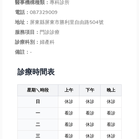
醫事機構種類：
專科診所
電話：
087329009
地址：
屏東縣屏東市勝利里自由路504號
服務項目：
門診診療
診療科別：
婦產科
備註：
-
診療時間表
星期＼時段
上午
下午
晚上
日
休診
休診
休診
一
看診
看診
看診
二
看診
休診
看診
三
看診
休診
休診