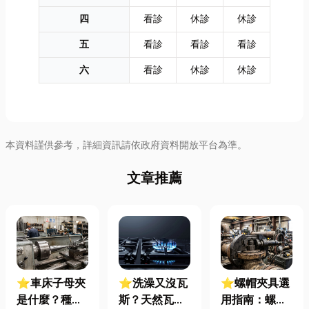
四
看診
休診
休診
五
看診
看診
看診
六
看診
休診
休診
本資料謹供參考，詳細資訊請依政府資料開放平台為準。
文章推薦
⭐車床子母夾
⭐洗澡又沒瓦
⭐螺帽夾具選
是什麼？種
斯？天然瓦斯
用指南：螺母