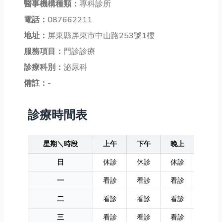
醫事機構種類：
專科診所
電話：
087662211
地址：
屏東縣屏東市中山路253號1樓
服務項目：
門診診療
診療科別：
泌尿科
備註：
-
診療時間表
星期＼時段
上午
下午
晚上
日
休診
休診
休診
一
看診
看診
看診
二
看診
看診
看診
三
看診
看診
看診