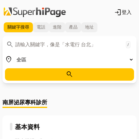
login
登入
關鍵字
搜尋
電話
進階
產品
地址
關鍵字
search
/
地區
place
search
南屏泌尿專科診所
基本資料