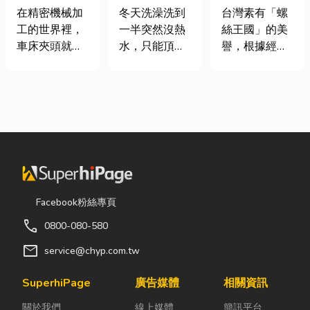
類、規格挑選
是什麼、費用
挾具頻繁耗
在精密機械加
冬天洗澡洗到
台灣素有「螺
與台灣採購推
怎麼算？家庭
損？3大關鍵
工的世界裡，
一半突然沒熱
絲王國」的美
薦完整指南
能源選擇與配
提升扣件成型
車床夾頭就像
水，只能頂著
譽，根據經濟
管工程全解析
良率與壽命
是機台的「萬
泡沫跑出去叫
部統計處與海
能雙手」，負
瓦斯？這是許
關進出口最新
責緊緊抓牢每
多使用傳統桶
數據顯示，台
一個旋轉切削
裝瓦斯家庭的
灣扣件年出口
的工件。然
共同噩夢。隨
額高達 42.1
而，當工廠接
著居家生活品
億美元，其中
到少量多樣、
質提升，越來
螺帽（HS
異形材或精密
越多屋主在老
731816）產
棒材的訂單
屋翻修或新屋
品即占總出口
Facebook粉絲專頁
時，傳統夾頭
裝潢時，選擇
比重逾 20%。
call
0800-080-580
往往需要耗費
規劃天然氣配
在面對全球客
大量時間拆裝
管工程。到底
戶對扣件精度
mail
service@chyp.com.tw
與重新校正。
天然氣是什
與耐用度要求
這時，車床子
麼？它跟傳統
日益嚴苛的趨
SuperhiPage
廣告媒體
相關資訊
母夾就是讓這
瓦斯行送的桶
勢下，扣件成
關於我們
線上媒體
簡訊平台