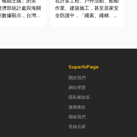
「螺絲王國」的美
在許多工程、戶外活動、船舶
經濟部統計處與海關
作業、建築施工，甚至居家安
新數據顯示，台灣扣
全防護中，「繩索、繩梯、安
高達 42.1 億美
全網」其實都是非常重要卻常
螺帽（HS
被忽略的設備。很多人以為繩
6）產品即占總出口比
子只是拿來綁東西，但其實在
%。在面對全球客戶
專業領域中，繩索不只是工
度與耐用度要求日益
具，更關係到安全、效率與作
勢下，扣件成型機中
業品質。一條好的繩索，必須
具備高強...
SuperhiPage
關於我們
網站導覽
隱私權政策
服務條款
聯絡我們
登錄店家