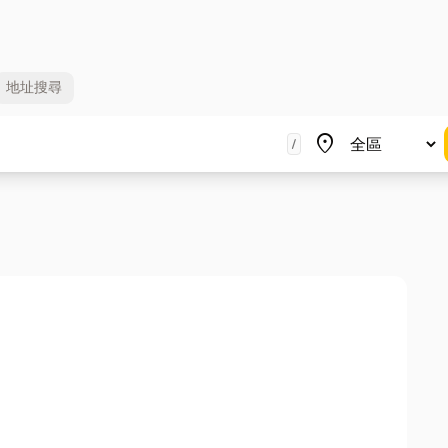
地址
搜尋
地區
place
/