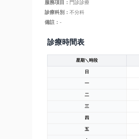
服務項目：
門診診療
診療科別：
不分科
備註：
-
診療時間表
星期＼時段
日
一
二
三
四
五