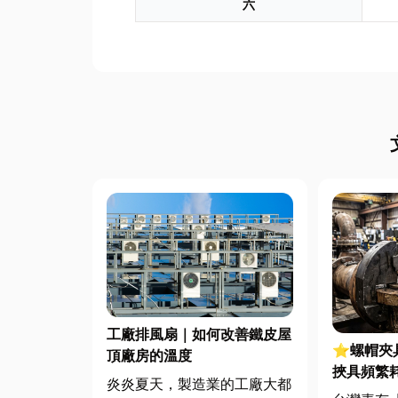
六
工廠排風扇｜如何改善鐵皮屋
⭐螺帽夾
頂廠房的溫度
挾具頻繁
炎炎夏天，製造業的工廠大都
扣件成型