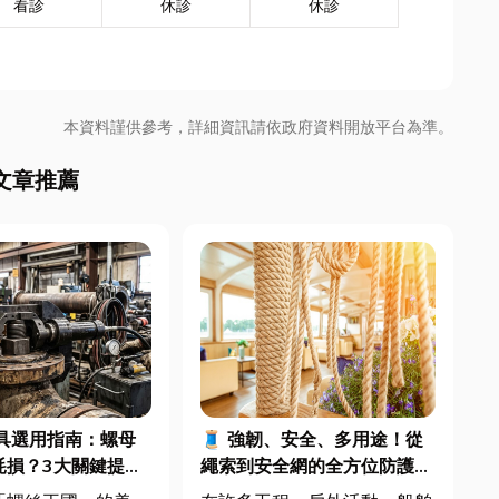
看診
休診
休診
本資料謹供參考，詳細資訊請依政府資料開放平台為準。
文章推薦
具選用指南：螺母
🧵 強韌、安全、多用途！從
耗損？3大關鍵提升
繩索到安全網的全方位防護應
良率與壽命
用指南