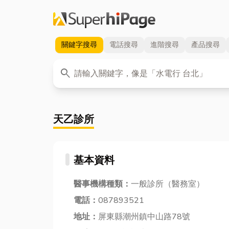
關鍵字
搜尋
電話
搜尋
進階
搜尋
產品
搜尋
關鍵字
search
天乙診所
基本資料
醫事機構種類：
一般診所（醫務室）
電話：
087893521
地址：
屏東縣潮州鎮中山路78號