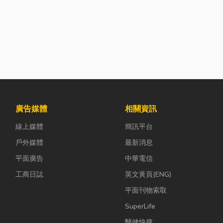
廣告媒體
相關資訊
線上媒體
簡訊平台
戶外媒體
最新消息
平面廣告
中華電信
工商日誌
英文黃頁(ENG)
平面刊物索取
SuperLife
醫健快搜