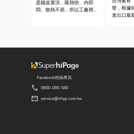
台灣素有
是鐵皮屋頂，吸熱快、內部
譽，根據
悶、散熱不易，所以工廠裡的
進出口最
溫度會比市溫高出5度以上。
件年出口額
因此裝工廠排風扇是最快速心
元，其中
較省錢的方式，以下小編會說
73181
明工廠排風扇改善室內溫度的
重逾 20
原理及建議可安裝的位置。
對扣件精
工廠排風扇｜改善溫度的原理
嚴苛的趨
...
的關...
Facebook粉絲專頁
call
0800-080-580
mail
service@chyp.com.tw