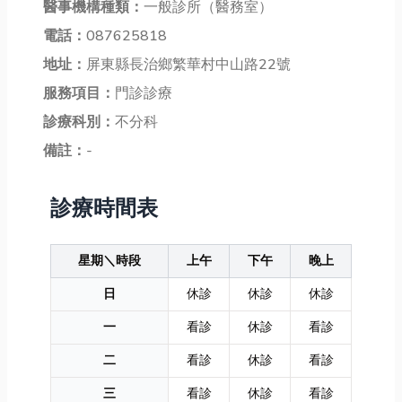
醫事機構種類：
一般診所（醫務室）
電話：
087625818
地址：
屏東縣長治鄉繁華村中山路22號
服務項目：
門診診療
診療科別：
不分科
備註：
-
診療時間表
星期＼時段
上午
下午
晚上
日
休診
休診
休診
一
看診
休診
看診
二
看診
休診
看診
三
看診
休診
看診