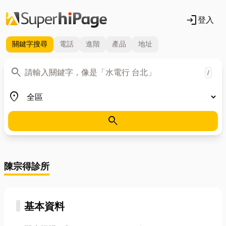
login
登入
關鍵字
搜尋
電話
進階
產品
地址
關鍵字
search
/
地區
place
search
陳宗得診所
基本資料