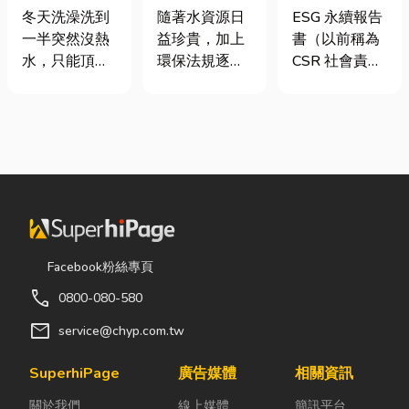
是什麼、費用
要上市櫃才寫
工程與回收水
冬天洗澡洗到
ESG 永續報告
隨著水資源日
怎麼算？家庭
嗎？3步驟擺
工程完整解析
一半突然沒熱
書（以前稱為
益珍貴，加上
能源選擇與配
脫綠色轉型焦
｜打造高效率
水，只能頂著
CSR 社會責任
環保法規逐漸
管工程全解析
慮
水資源管理方
泡沫跑出去叫
報告書）是指
完善，越來越
案
瓦斯？這是許
企業公開揭露
多工廠、商業
多使用傳統桶
其在環境保護
場所及公共設
裝瓦斯家庭的
（E）、社會
施開始重視水
共同噩夢。隨
責任（S）與
資源管理。透
著居家生活品
公司治理
過完善的水處
質提升，越來
（G）三個維
理設備規劃，
越多屋主在老
度營運成果的
不僅能改善水
屋翻修或新屋
正式文件。它
質、提升用水
Facebook粉絲專頁
裝潢時，選擇
就像是企業的
效率，更能搭
call
0800-080-580
規劃天然氣配
「健康體檢
配廢水處理工
管工程。到底
表」與「永續
程與回收水工
mail
service@chyp.com.tw
天然氣是什
成績單」。許
程，降低用水
麼？它跟傳統
多中小企業主
成本，實現節
SuperhiPage
廣告媒體
相關資訊
瓦斯行送的桶
常問：「我們
能減碳與永續
關於我們
線上媒體
簡訊平台