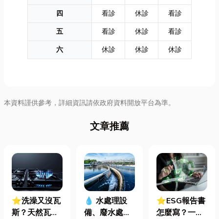
四
看診
休診
看診
五
看診
休診
看診
六
休診
休診
休診
本資料謹供參考，詳細資訊請依政府資料開放平台為準。
文章推薦
⭐洗澡又沒瓦
⭐ESG報告書
💧 水處理設
斯？天然瓦斯
怎麼寫？一定
備、廢水處理