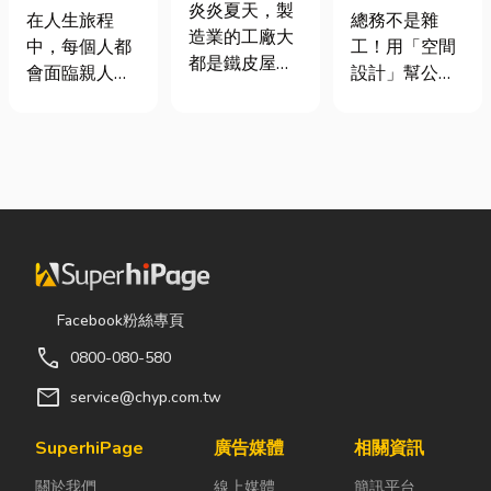
屋頂廠房的溫
炎炎夏天，製
命、貼心陪伴
室如何打造高
在人生旅程
總務不是雜
度
造業的工廠大
每一段告別
效能職場？從
中，每個人都
工！用「空間
都是鐵皮屋
辦公桌椅、系
會面臨親人離
設計」幫公司
頂，吸熱快、
統屏風到空間
世的時刻。當
省錢又賺生產
內部悶、散熱
設計關鍵！
悲傷來臨時，
力的關鍵思維
不易，所以工
選擇一家值得
很多公司編列
廠裡的溫度會
信賴的台東葬
預算或規劃辦
比市溫高出5
儀社，不只是
公室時，常覺
度以上。因此
安排告別儀
得總務只要在
裝工廠排風扇
式，更是讓家
缺東西時「壞
是最快速心較
屬在艱難時刻
什麼補什麼」
省錢的方式，
獲得專業協助
就好，但這種
Facebook粉絲專頁
以下小編會說
與溫暖陪伴。
傳統做法往往
明工廠排風扇
call
0800-080-580
從遺體接運、
花了大錢，卻
改善室內溫度
禮儀規劃、告
換來員工抱怨
mail
service@chyp.com.tw
的原理及建議
別式安排，到
連連。其實，
可安裝的位
後續的行政協
辦公室空間設
SuperhiPage
廣告媒體
相關資訊
置。 工廠排風
助，每一個環
計是一門幫公
扇｜改善溫度
關於我們
線上媒體
簡訊平台