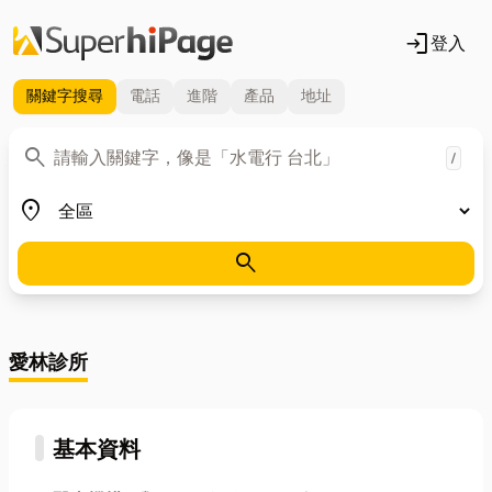
login
登入
關鍵字
搜尋
電話
進階
產品
地址
關鍵字
search
/
地區
place
search
愛林診所
基本資料