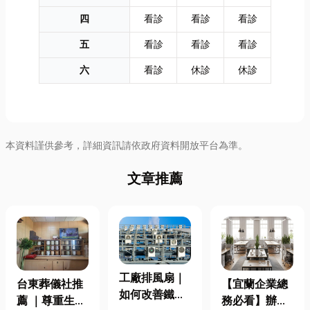
四
看診
看診
看診
五
看診
看診
看診
六
看診
休診
休診
本資料謹供參考，詳細資訊請依政府資料開放平台為準。
文章推薦
工廠排風扇｜
台東葬儀社推
【宜蘭企業總
如何改善鐵皮
薦 ｜尊重生
務必看】辦公