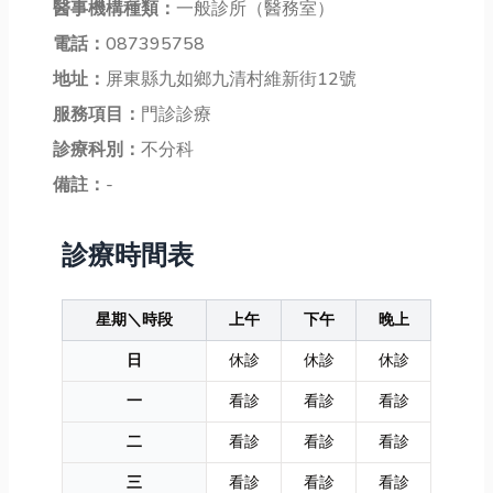
醫事機構種類：
一般診所（醫務室）
電話：
087395758
地址：
屏東縣九如鄉九清村維新街12號
服務項目：
門診診療
診療科別：
不分科
備註：
-
診療時間表
星期＼時段
上午
下午
晚上
日
休診
休診
休診
一
看診
看診
看診
二
看診
看診
看診
三
看診
看診
看診