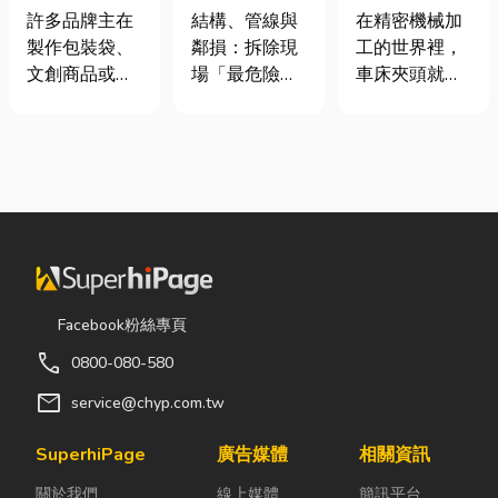
鐘搞懂壓印原
裝潢拆除、水
類、規格挑選
許多品牌主在
結構、管線與
在精密機械加
理、適用材質
泥切割施工前
與台灣採購推
製作包裝袋、
鄰損：拆除現
工的世界裡，
與嘉義網版印
必看的避坑指
薦完整指南
文創商品或塑
場「最危險的
車床夾頭就像
刷推薦
南，專家曝這
膠皮件時，常
3 件事」 拆除
是機台的「萬
3 件事最危
會遇到「印刷
現場常常乒乒
能雙手」，負
險！
圖案容易掉
乓乓、灰塵滿
責緊緊抓牢每
色」或「平面
天飛，在這種
一個旋轉切削
圖案缺乏質
混亂的環境
的工件。然
感」的困擾。
下，專家提醒
而，當工廠接
要讓產品在視
有三件事情如
到少量多樣、
覺與觸覺上同
果沒做好，最
異形材或精密
步升級，了解
容易發生嚴重
棒材的訂單
Facebook粉絲專頁
高週波印刷 與
的意外： 分不
時，傳統夾頭
call
0800-080-580
網版印刷 的搭
清「主力
往往需要耗費
配技巧就是關
牆」，盲目亂
大量時間拆裝
mail
service@chyp.com.tw
鍵的第一步。
打導致房子塌
與重新校正。
印在塑膠上的
陷： 這是老屋
這時，車床子
SuperhiPage
廣告媒體
相關資訊
圖案一摳就
拆除最常發生
母夾就是讓這
關於我們
線上媒體
簡訊平台