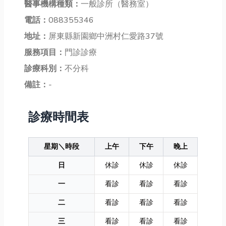
醫事機構種類：
一般診所（醫務室）
電話：
088355346
地址：
屏東縣新園鄉中洲村仁愛路37號
服務項目：
門診診療
診療科別：
不分科
備註：
-
診療時間表
星期＼時段
上午
下午
晚上
日
休診
休診
休診
一
看診
看診
看診
二
看診
看診
看診
三
看診
看診
看診