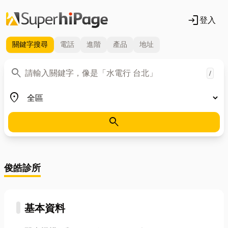
login
登入
關鍵字
搜尋
電話
進階
產品
地址
關鍵字
search
/
地區
place
search
俊皓診所
基本資料