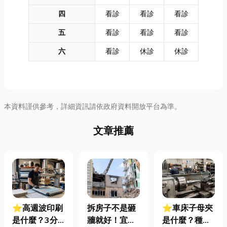
四
看診
看診
看診
五
看診
看診
看診
六
看診
休診
休診
本資料謹供參考，詳細資訊請依政府資料開放平台為準。
文章推薦
⭐高週波印刷
拆房子不是砸
⭐車床子母夾
是什麼？3分
牆就好！宜蘭
是什麼？種